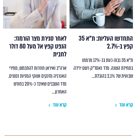
התחדשו העליות: ת"א 35
לאחר סגירת מצר הורמוז:
קפץ ב-2.7%
הנפט קפץ אל מעל 80 דולר
לחבית
ת"א 35 גבוה כעת בכ-17% מרמתו
בתחילת השנה. מדד נאסד"ק רשם ירידה
ארה"ב ואיראן חוזרות להתכתש, מחירי
שבועית של 2.1% בהובלת…
האנרגיה מזנקים ושוקי המניות נסוגים.
מדד השבבים שאיבד כ-20% בחודש
האחרון…
קרא עוד
קרא עוד