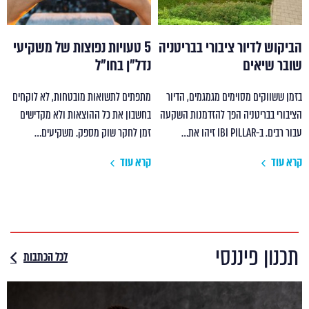
הביקוש לדיור ציבורי בבריטניה
5 טעויות נפוצות של משקיעי
שובר שיאים
נדל"ן בחו"ל
בזמן ששווקים מסוימים מגמגמים, הדיור
מתפתים לתשואות מובטחות, לא לוקחים
הציבורי בבריטניה הפך להזדמנות השקעה
בחשבון את כל ההוצאות ולא מקדישים
עבור רבים. ב-IBI PILLAR זיהו את…
זמן לחקר שוק מספק. משקיעים…
קרא עוד
קרא עוד
תכנון פיננסי
לכל הכתבות