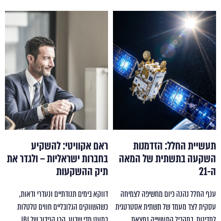
תעשיית החלל: הזדמנות
ראם אקוויטי: להשקיע
השקעה בתשתית של המאה
בחברות ישראליות – ולגדר את
ה-21
תיק ההשקעות
ענף החלל נהנה כיום מחשיפה לצמיחה
דווקא בימים תנודתיים ונעדרי ודאות,
עסקית לצד מעמד של תשתית אסטרטגית
כשהשווקים הגלובליים חווים טלטלות
למדינות. במקביל התעשייה נמצאת…
כמעט מדי שבוע, קרן הגידור של IBI…