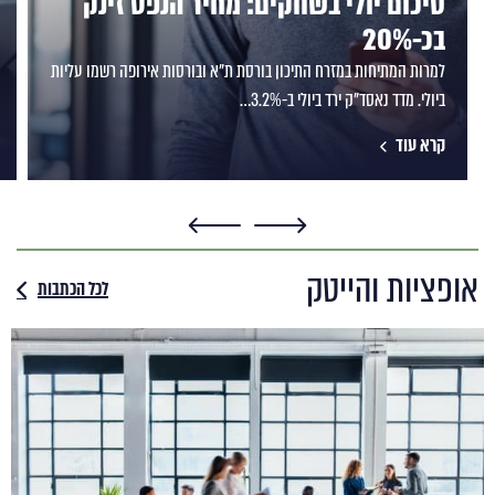
סיכום יולי בשווקים: מחיר הנפט זינק
בכ-20%
למרות המתיחות במזרח התיכון בורסת ת"א ובורסות אירופה רשמו עליות
ביולי. מדד נאסד"ק ירד ביולי ב-3.2%…
קרא עוד
אופציות והייטק
לכל הכתבות