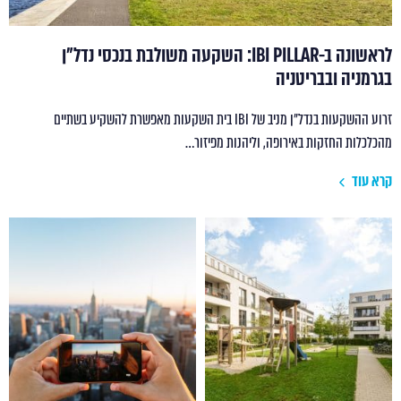
לראשונה ב-IBI PILLAR: השקעה משולבת בנכסי נדל"ן
בגרמניה ובבריטניה
זרוע ההשקעות בנדל"ן מניב של IBI בית השקעות מאפשרת להשקיע בשתיים
מהכלכלות החזקות באירופה, וליהנות מפיזור…
קרא עוד