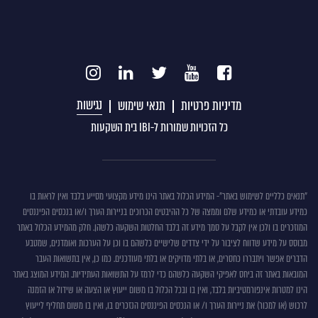
נגישות
מדיניות פרטיות
תנאי שימוש
כל הזכויות שמורות ל-IBI בית השקעות
תנאים
"תנאים כלליים לשימוש באתר"- המידע הכלול באתר הינו מידע מקצועי מסייע בלבד ואין לראות בו
כמידע עובדתי או כמידע שלם וממצה של כל ההיבטים הכרוכים בניירות הערך ו/או בנכסים הפיננסים
כללים
המוזכרים בו ולכן אין לקבל על סמך מידע זה בלבד החלטות השקעה כלשהן. חלק מהמידע הכלול באתר
לשימוש
מבוסס על מידע שדווח לציבור על ידי צדדים שלישיים כלשהם בו וכן על הערכות ואומדנים, שמטבע
באתר
הדברים אפשר ויתבררו כחסרים, או בלתי מדויקים או בלתי מעודכנים. כמו כן, אין בתשואות העבר
המובאות באתר זה ביחס לאפיקי השקעה כלשהם כדי לרמז על התשואות העתידיות. המידע המוצג באתר
הינו למטרות אינפורמטיביות בלבד, ואין בו ובכל הכלול בו משום ייעוץ או הצעה או שידול או הזמנה
לרכוש (או למכור) את ניירות הערך ו/ או הנכסים הפיננסים הנזכרים בו, ואין בו משום תחליף לייעוץ