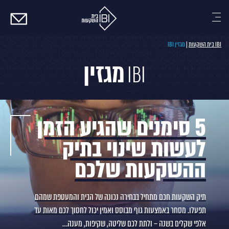
צרו
קשר
IBI בית השקעות
|
מגזין IBI
מגזין
IBI
5 סימנים שהגיע הזמן
לעשות שינוי בתיק
ההשקעות שלכם
תיק השקעות חכם מתחיל בבחירה נכונה של הבית והמעטפת שמהם
תפעלו. מסחר באמצעות גוף מבוסס ואמין יכול לחסוך לכם מאות עד
אלפי שקלים בשנה – ולתת לכם שליטה, שקיפות, מענה…