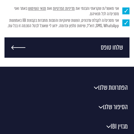
אני מאשר/ת שקראתי והבנתי את
מדיניות הפרטיות
ואת
תנאי השימוש
באתר ואני
מסכים/ה לכל תנאיהם.
אני מסכים/ה לקבלת עדכונים, הצעות שיווקיות והטבות מחברות בקבוצת IBI באמצעות
SMS, WhatsApp, דוא"ל, שיחות טלפון וכדומה. ידוע לי שאוכל לבטל הסכמה זו בכל עת.
שלחו טופס
הפתרונות שלנו
הסיפור שלנו
מגזין IBI