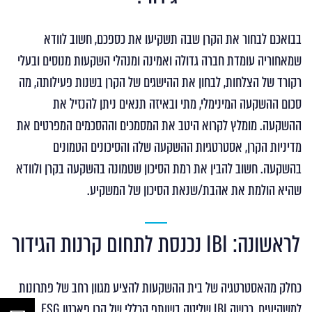
בבואכם לבחור את הקרן שבה תשקיעו את כספכם, חשוב לוודא
שמאחוריה עומדת חברה גדולה ואמינה ומנהלי השקעות מנוסים ובעלי
רקורד של הצלחות, לבחון את ההישגים של הקרן בשנות פעילותה, מה
סכום ההשקעה המינימלי, מתי ובאיזה תנאים ניתן להנזיל את
ההשקעה. מומלץ לקרוא היטב את המסמכים וההסכמים המפרטים את
מדיניות הקרן, אסטרטגיות ההשקעה שלה והסיכונים הטמונים
בהשקעה. חשוב להבין את רמת הסיכון שטמונה בהשקעה בקרן ולוודא
שהיא הולמת את אהבת/שנאת הסיכון של המשקיע.
לראשונה: IBI נכנסת לתחום קרנות הגידור
כחלק מהאסטרטגיה של בית ההשקעות להציע מגוון רחב של פתרונות
למשקיעים, רכשה IBI שליטה בשותף הכללי של קרן פארטו ESG. הקרן