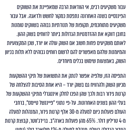
פרסום
קריאה
עבור משקיעים רבים, אי הוודאות הרבה שמאפיינת את השווקים
הפיננסיים בשנה האחרונה נתפסת כמקור לחשש ולדאגה. אבל עבור
משקיעים מתוחכמים, תקופות של תנודתיות גבוהה בשווקים טומנות
בחובן דווקא את ההזדמנויות הגדולות ביותר לרווחים בשוק ההון.
לאותם משקיעים פחות חשוב אם השוק עולה או יורד, שכן המקצועיות
והמיומנות שלהם מאפשרים להם לרשום רווחים גבוהים ללא תלות בכיוון
השוק, באמצעות שימוש בכלים מיוחדים.
התפיסה הזו, שלפיה אפשר לנתק את התשואות של תיקי ההשקעות
מכיוון השוק ולהרוויח גם בשוק יורד – היא אחת הסיבות להצלחה של
קרנות גידור רבות ולכך שהן הפכו לחלק אינטגרלי מתיקי ההשקעות של
בעלי ההון בשנים האחרונות. על-פי נתוני "פייננשל טיימס", ברחבי
העולם פועלות כיום למעלה מ-30 אלף קרנות גידור, המנהלות למעלה
מ-4 טריליון דולר. 65% מהן פועלות בארה"ב. ברידג'ווטר, קבוצת קרנות
הגידור הגדולה בעולם, מנהלת למעלה מ-124 מיליארד דולר (נתוני