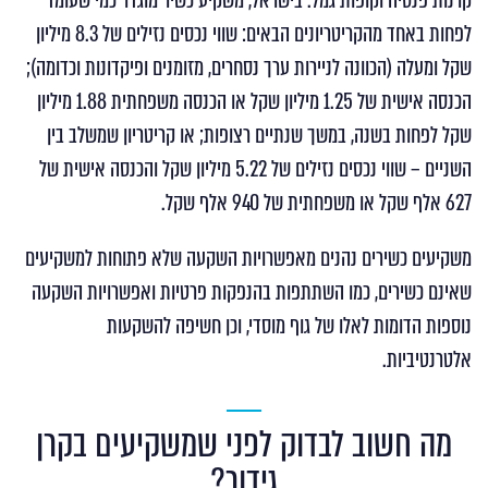
קרנות פנסיה וקופות גמל. בישראל, משקיע כשיר מוגדר כמי שעומד
לפחות באחד מהקריטריונים הבאים: שווי נכסים נזילים של 8.3 מיליון
שקל ומעלה (הכוונה לניירות ערך נסחרים, מזומנים ופיקדונות וכדומה);
הכנסה אישית של 1.25 מיליון שקל או הכנסה משפחתית 1.88 מיליון
שקל לפחות בשנה, במשך שנתיים רצופות; או קריטריון שמשלב בין
השניים – שווי נכסים נזילים של 5.22 מיליון שקל והכנסה אישית של
627 אלף שקל או משפחתית של 940 אלף שקל.
משקיעים כשירים נהנים מאפשרויות השקעה שלא פתוחות למשקיעים
שאינם כשירים, כמו השתתפות בהנפקות פרטיות ואפשרויות השקעה
נוספות הדומות לאלו של גוף מוסדי, וכן חשיפה להשקעות
אלטרנטיביות.
מה חשוב לבדוק לפני שמשקיעים בקרן
גידור?