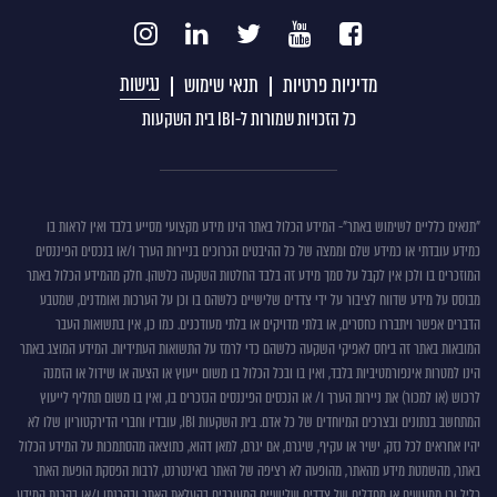
נגישות
מדיניות פרטיות
תנאי שימוש
כל הזכויות שמורות ל-IBI בית השקעות
תנאים
"תנאים כלליים לשימוש באתר"- המידע הכלול באתר הינו מידע מקצועי מסייע בלבד ואין לראות בו
כמידע עובדתי או כמידע שלם וממצה של כל ההיבטים הכרוכים בניירות הערך ו/או בנכסים הפיננסים
כללים
המוזכרים בו ולכן אין לקבל על סמך מידע זה בלבד החלטות השקעה כלשהן. חלק מהמידע הכלול באתר
לשימוש
מבוסס על מידע שדווח לציבור על ידי צדדים שלישיים כלשהם בו וכן על הערכות ואומדנים, שמטבע
באתר
הדברים אפשר ויתבררו כחסרים, או בלתי מדויקים או בלתי מעודכנים. כמו כן, אין בתשואות העבר
המובאות באתר זה ביחס לאפיקי השקעה כלשהם כדי לרמז על התשואות העתידיות. המידע המוצג באתר
הינו למטרות אינפורמטיביות בלבד, ואין בו ובכל הכלול בו משום ייעוץ או הצעה או שידול או הזמנה
לרכוש (או למכור) את ניירות הערך ו/ או הנכסים הפיננסים הנזכרים בו, ואין בו משום תחליף לייעוץ
המתחשב בנתונים ובצרכים המיוחדים של כל אדם. בית השקעות IBI, עובדיו וחברי הדירקטוריון שלו לא
יהיו אחראים לכל נזק, ישיר או עקיף, שיגרם, אם יגרם, למאן דהוא, כתוצאה מהסתמכות על המידע הכלול
באתר, מהשמטת מידע מהאתר, מהופעה לא רציפה של האתר באינטרנט, לרבות הפסקת הופעת האתר
כליל וכן ממעשים או מחדלים של צדדים שלישיים המעורבים בהעלאת האתר ובהכנתו ו/או בהכנת המידע