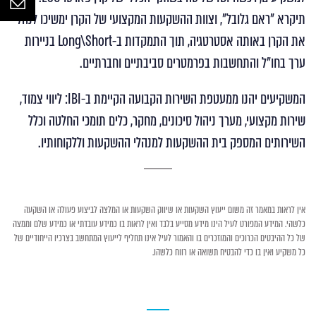
תיקרא "ראם גלובל", וצוות ההשקעות המקצועי של הקרן ימשיכו לנהל
את הקרן באותה אסטרטגיה, תוך התמקדות ב-Long\Short בניירות
ערך בחו"ל והתחשבות בפרמטרים סביבתיים וחברתיים.
המשקיעים יהנו ממעטפת השירות הקבועה הקיימת ב-IBI: ליווי צמוד,
שירות מקצועי, מערך ניהול סיכונים, מחקר, כלים תומכי החלטה וכלל
השירותים המספק בית ההשקעות למנהלי ההשקעות וללקוחותיו.
אין לראות במאמר זה משום ייעוץ השקעות או שיווק השקעות או המלצה לביצוע פעולה או השקעה
כלשהי. המידע המפורט לעיל הינו מידע מסייע בלבד ואין לראות בו כמידע עובדתי או כמידע שלם וממצה
של כל ההיבטים הכרוכים והמוזכרים בו והאמור לעיל אינו תחליף לייעוץ המתחשב בצרכיו הייחודיים של
כל משקיע ואין בו כדי להבטיח תשואה או רווח כלשהו.