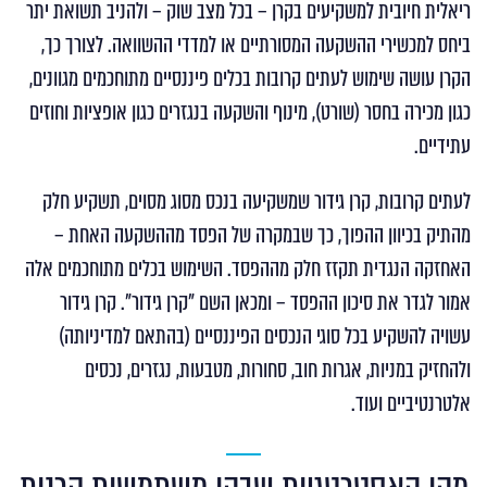
ריאלית חיובית למשקיעים בקרן – בכל מצב שוק – ולהניב תשואת יתר
ביחס למכשירי ההשקעה המסורתיים או למדדי ההשוואה. לצורך כך,
הקרן עושה שימוש לעתים קרובות בכלים פיננסיים מתוחכמים מגוונים,
כגון מכירה בחסר (שורט), מינוף והשקעה בנגזרים כגון אופציות וחוזים
עתידיים.
לעתים קרובות, קרן גידור שמשקיעה בנכס מסוג מסוים, תשקיע חלק
מהתיק בכיוון ההפוך, כך שבמקרה של הפסד מההשקעה האחת –
האחזקה הנגדית תקזז חלק מההפסד. השימוש בכלים מתוחכמים אלה
אמור לגדר את סיכון ההפסד – ומכאן השם "קרן גידור". קרן גידור
עשויה להשקיע בכל סוגי הנכסים הפיננסיים (בהתאם למדיניותה)
ולהחזיק במניות, אגרות חוב, סחורות, מטבעות, נגזרים, נכסים
אלטרנטיביים ועוד.