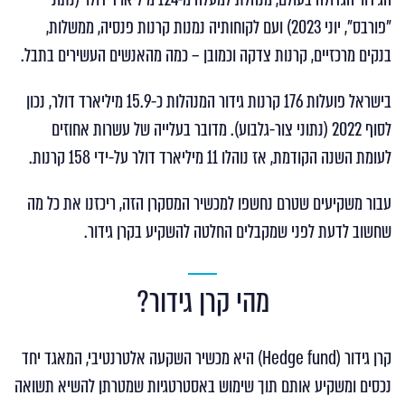
"פורבס", יוני 2023) ועם לקוחותיה נמנות קרנות פנסיה, ממשלות,
בנקים מרכזיים, קרנות צדקה וכמובן – כמה מהאנשים העשירים בתבל.
בישראל פועלות 176 קרנות גידור המנהלות כ-15.9 מיליארד דולר, נכון
לסוף 2022 (נתוני צור-גלבוע). מדובר בעלייה של עשרות אחוזים
לעומת השנה הקודמת, אז נוהלו 11 מיליארד דולר על-ידי 158 קרנות.
עבור משקיעים שטרם נחשפו למכשיר המסקרן הזה, ריכזנו את כל מה
שחשוב לדעת לפני שמקבלים החלטה להשקיע בקרן גידור.
מהי קרן גידור?
קרן גידור (Hedge fund) היא מכשיר השקעה אלטרנטיבי, המאגד יחד
נכסים ומשקיע אותם תוך שימוש באסטרטגיות שמטרתן להשיא תשואה