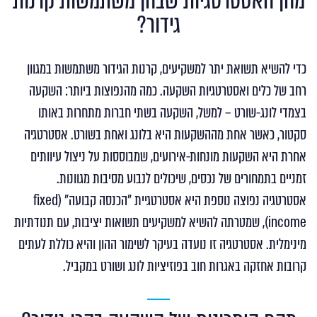
מהן האסטרטגיות שבהן משתמשות קרנות
גידור?
כדי להשיא תשואת יתר למשקיעים, קרנות הגידור משתמשות במגוון
רחב של כלים ואסטרטגיות השקעה. כמה מהנפוצות ביותר: השקעה
בצמדי לונג-שורט – למשל, השקעה בשתי חברות מתחרות באותו
סקטור, כאשר אחת מההשקעות היא בלונג ואחת בשורט. אסטרטגיה
אחרת היא השקעות מונחות-אירועים, שמבוססות על ניצול עיוותים
זמניים בתמחורים של נכסים, שיכולים לנבוע מסיבות מגוונות.
אסטרטגיה נפוצה נוספת היא אסטרטגיית "הכנסה קבועה" (fixed
income), שמטרתה להשיא למשקיעים תשואות יציבות, עם תנודתיות
מינימלית. אסטרטגיה זו נועדה בעיקר לשימור ההון והיא כוללת לעתים
קרובות אחזקה באגרות חוב בפוזיציות לונג ושורט במקביל.