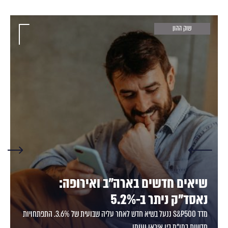
שוק ההון
שיאים חדשים בארה"ב ואירופה:
נאסד"ק ניתר ב-5.2%
מדד S&P500 ננעל בשיא חדש לאחר עליה שבועית של 3.6%. התפתחויות
חדשות במו"מ בין איראן ועומן...