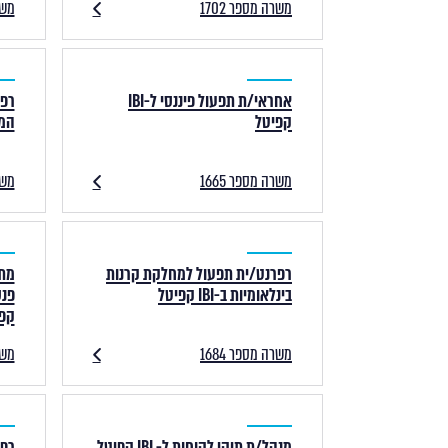
משרה מספר 1702
משרה
אחראי/ת תפעול פיננסי ל-IBI
רפר
קפיטל
המסח
משרה מספר 1665
משרה
רפרנט/ית תפעול למחלקת קרנות
מתכ
בינלאומיות ב-IBI קפיטל
קפ
משרה מספר 1684
משרה
מנהל/ת תיקי לקוחות ל- IBI קפיטל
רפר