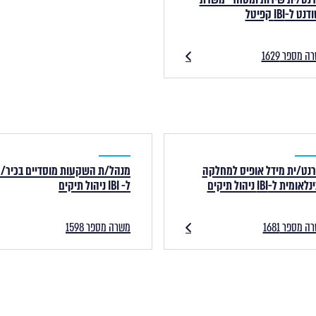
ט ל-IBI קפיטל
 מספר 1629
נט/ית מידל אופיס למחלקה
מנהל/ת השקעות מוסדיים בכיר/
אומית ל-IBI ניהול תיקים
ל- IBI ניהול תיקים
 מספר 1681
משרה מספר 1598