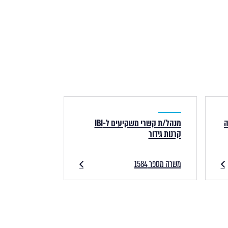
ה
מנהל/ת קשרי משקיעים ל-IBI
קרנות גידור
משרה מספר 1584