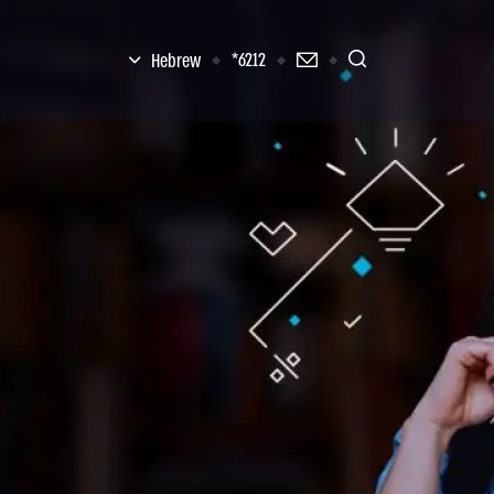
6212*
Hebrew