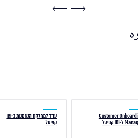
ره
Customer Onboardi
עו"ד למחלקת הנאמנות ב-IBI
Ma ל-IBI קפיטל
קפיטל