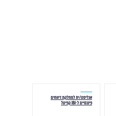
אנליסט/ית למחלקת דיווחים
פיננסיים ל-IBI קפיטל