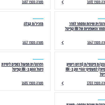
 מספר 1692
משרה מספר 1687
נט/ית שירות ומסחר לחדר
מזכיר/ת קבלה
ר והאופציות של IBI קפיטל
 מספר 1647
משרה מספר 1617
נן/ת פיננסי/ת (נדרש רישיון
רפרנט/ית תפעול כספים ליחידת
פנסיוני) למעסיקי ההיי טק ב- IBI
ניהול ההון ב- IBI קפיטל
יטל
 מספר 1703
משרה מספר 1685
נט/ית שירות ומסחר- משרת