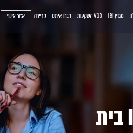
ו
מגזין IBI
VOD השקעות
דברו איתנו
קריירה
אזור אישי
הצטרפו ל-IBI בית