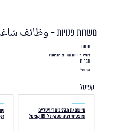
משרות פנויות – وظائف شاغ
קפיטל
מיישם/ת תהליכים דיגיטליים
ng
ואופטימיזציה עסקית ל-IBI קפיטל
nager