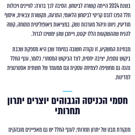
בשנת 2024 הייתה קשורה לביטחון. הסיבה לכך ברורה: לוויינים ויכולות
חלל הפכו לנכס קריטי לביטחון הלאומי, התרעה, תקשורת צבאית, איסוף
מודיעין, ניווט וניהול מערכות נשק. במציאות גיאופוליטית מתוחה, קשה
להניח שההשקעות הללו יקטנו, וייתכן שהן ימשיכו לגדול.
מבחינת המשקיע, זו נקודה חשובה במיוחד שכן היא מספקת שכבת
ביקוש נוספת, יציבה יחסית, לצד הביקוש המסחרי. כלומר, ענף החלל
נהנה גם מחשיפה לצמיחה עסקית וגם ממעמד של תשתית אסטרטגית
למדינות.
חסמי הכניסה הגבוהים יוצרים יתרון
תחרותי
מנקודת מבט של יתרון תחרותי, לענף החלל יש גם מאפיינים מובהקים