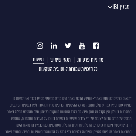
מגזין IBI
נגישות
מדיניות פרטיות
תנאי שימוש
כל הזכויות שמורות ל-IBI בית השקעות
תנאים
"תנאים כלליים לשימוש באתר"- המידע הכלול באתר הינו מידע מקצועי מסייע בלבד ואין לראות בו
כמידע עובדתי או כמידע שלם וממצה של כל ההיבטים הכרוכים בניירות הערך ו/או בנכסים הפיננסים
כללים
המוזכרים בו ולכן אין לקבל על סמך מידע זה בלבד החלטות השקעה כלשהן. חלק מהמידע הכלול באתר
לשימוש
מבוסס על מידע שדווח לציבור על ידי צדדים שלישיים כלשהם בו וכן על הערכות ואומדנים, שמטבע
באתר
הדברים אפשר ויתבררו כחסרים, או בלתי מדויקים או בלתי מעודכנים. כמו כן, אין בתשואות העבר
המובאות באתר זה ביחס לאפיקי השקעה כלשהם כדי לרמז על התשואות העתידיות. המידע המוצג באתר