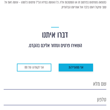
כתוצאה משימוש בפרסום זה או הסתמכות עליו. כל העושה במידע הנ"ל שימוש כלשהו – עושה זאת על
סמך שיקול דעתו בלבד ועל אחריותו הבלעדית.
דברו איתנו
השאירו פרטים ונחזור אליכם בהקדם.
אני מתעניינ/ת
אני לקוח/ה של IBI
שם
מלא
טלפון