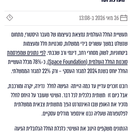
26 מאי 2026 ב-13:08
תאריך
זמן
פרסום
קריאה
תעשיית החלל העולמית נמצאת בעיצומו של מעבר היסטורי, מתחום
שנשלט במשך עשורים בידי ממשלות, סוכנויות חלל ומעצמות
ביטחוניות, לשוק מסחרי רחב, דינמי ורב שכבתי.
לפי נתונים שמפרסמת
סוכנות החלל העולמית (Space Foundation)
, כ-78% מכלל העשיית
החלל יוחס בשנת 2024 למגזר העסקי – ורק 22% למגזר הממשלתי.
רובנו זוכרים עדיין עד כמה הייתה הגישה לחלל נדירה, יקרה ומורכבת,
אבל כיום זו תשתית כלכלית לכל דבר. השינוי שעובר על היחס לחלל
מזכיר את האופן שבו האינטרנט הפך מתשתית צבאית ממשלתית
לפלטפורמה שעליה נבנו אינספור מודלים עסקיים.
הנתונים משקפים היטב את השינוי: כלכלת החלל הגלובלית הגיעה