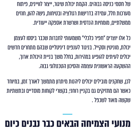
של חסמי כניסה גבוהים. הקמת יכולת שיגור, ייצור לוויינים, פיתוח
מערכות חלל, עמידה בדרישות רגולציה ובטיחות, גישה להון, חוזים
ממשלתיים, מומחיות הנדסית ושרשרת אספקה ייעודית.
כל אלו יוצרים "חפיר כלכלי" משמעותי לחברות שכבר ביססו לעצמן
יכולת, מוניטין וסקייל. בניגוד לענפים דיגיטליים שבהם מתחרים חדשים
יכולים לעיתים להופיע במהירות, בחלל משך בניית היכולת ארוך,
ההשקעה הראשונית עצומה והסיכון הטכנולוגי גבוה.
לכן, שחקנים מובילים יכולים ליהנות מיתרון מתמשך לאורך זמן, במיוחד
כאשר הם מחזיקים גם בקניין רוחני, בקשרי לקוחות מוסדיים ובתשתיות
שקשה מאוד לשכפל .
מנועי הצמיחה הבאים כבר נבנים כיום