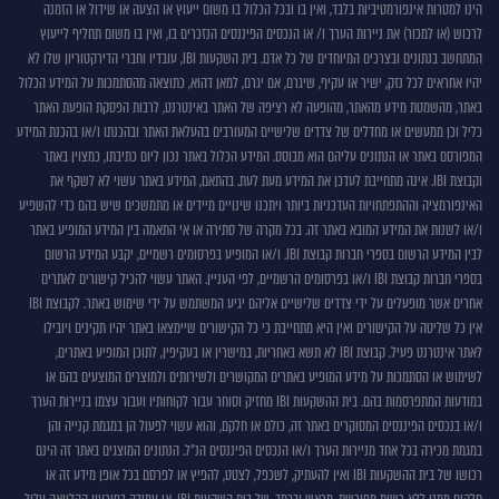
הינו למטרות אינפורמטיביות בלבד, ואין בו ובכל הכלול בו משום ייעוץ או הצעה או שידול או הזמנה
לרכוש (או למכור) את ניירות הערך ו/ או הנכסים הפיננסים הנזכרים בו, ואין בו משום תחליף לייעוץ
המתחשב בנתונים ובצרכים המיוחדים של כל אדם. בית השקעות IBI, עובדיו וחברי הדירקטוריון שלו לא
יהיו אחראים לכל נזק, ישיר או עקיף, שיגרם, אם יגרם, למאן דהוא, כתוצאה מהסתמכות על המידע הכלול
באתר, מהשמטת מידע מהאתר, מהופעה לא רציפה של האתר באינטרנט, לרבות הפסקת הופעת האתר
כליל וכן ממעשים או מחדלים של צדדים שלישיים המעורבים בהעלאת האתר ובהכנתו ו/או בהכנת המידע
המפורסם באתר או הנתונים עליהם הוא מבוסס. המידע הכלול באתר נכון ליום כתיבתו, כמצוין באתר
וקבוצת IBI. אינה מתחייבת לעדכן את המידע מעת לעת. בהתאם, המידע באתר עשוי לא לשקף את
האינפורמציה וההתפתחויות העדכניות ביותר ויתכנו שינויים מיידים או מתמשכים שיש בהם כדי להשפיע
ו/או לשנות את המידע המובא באתר זה. בכל מקרה של סתירה או אי התאמה בין המידע המופיע באתר
לבין המידע הרשום בספרי חברות קבוצת IBI. ו/או המופיע בפרסומים רשמיים, יקבע המידע הרשום
בספרי חברות קבוצת IBI ו/או בפרסומים הרשמיים, לפי העניין. האתר עשוי להכיל קישורים לאתרים
אחרים אשר מופעלים על ידי צדדים שלישיים אליהם יגיע המשתמש על ידי שימוש באתר. לקבוצת IBI
אין כל שליטה על הקישורים ואין היא מתחייבת כי כל הקישורים שיימצאו באתר יהיו תקינים ויובילו
לאתר אינטרנט פעיל. קבוצת IBI לא תשא באחריות, במישרין או בעקיפין, לתוכן המופיע באתרים,
לשימוש או הסתמכות על מידע המופיע באתרים המקושרים ולשירותים ולמוצרים המוצעים בהם או
במודעות המתפרסמות בהם. בית ההשקעות IBI מחזיק וסוחר עבור לקוחותיו ועבור עצמו בניירות הערך
ו/או בנכסים הפיננסים המסוקרים באתר זה, כולם או חלקם, והוא עשוי לפעול הן במגמת קנייה והן
במגמת מכירה בכל אחד מניירות הערך ו/או הנכסים הפיננסים הנ"ל. הנתונים המוצגים באתר זה הינם
רכושו של בית ההשקעות IBI ואין להעתיק, לשכפל, לצטט, להפיץ או לפרסם בכל אופן מידע זה או