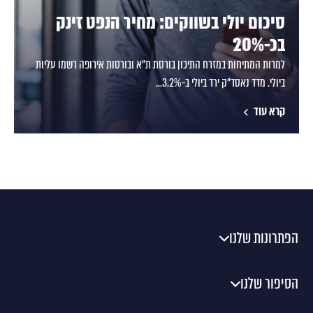
סיכום יולי בשווקים: מחיר הנפט זינק
בכ-20%
למרות המתיחות במזרח התיכון בורסת ת"א ובורסות אירופה רשמו עליות
ביולי. מדד נאסד"ק ירד ביולי ב-3.2%...
קרא עוד
הפתרונות שלנו
הסיפור שלנו