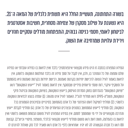
בשורה התחתונה, תעשיית החלל היא תשתית כלכלית של המאה ה־21.
היא נשענת על שילוב מסקרן של צמיחה מסחרית, חשיבות אסטרטגית
לביטחון לאומי, חסמי כניסה גבוהים, התפתחות מודלים עסקיים חוזרים
וירידת עלויות שמרחיבה את השוק.
המידע המפורט בכתבה זו הינו מידע מקצועי אינפורמטיבי בלבד ואין לראות בו כמידע עובדתי או כמידע
שלם וממצה של כל המוזכר בו, ולכן, אין לקבל על סמך מידע זה בלבד החלטות השקעה כלשהן. אין
לראות באמור לעיל הצעה לרכישת יחידות בקרנות נאמנות. רכישת יחידות בקרנות נאמנות היא בהסתמך
על תשקיף עיקרי, דוח שנתי ודיווחים מידיים שבתוקף. אין לראות באמור לעיל "ייעוץ השקעות" ו/או
"שיווק השקעות" כהגדרתם בחוק הסדרת העיסוק בייעוץ השקעות, בשיווק השקעות ובניהול תיקי
השקעות, תשנ"ה-1995 ו/או תחליף להנ"ל. האמור לעיל אינו מהווה: (1) עמדה בנוגע לכדאיות השקעה
כלשהי; (2) תחליף לשיקול דעתו הפרטני של כל אדם בהתחשב בסיכויים ובסיכונים הטמונים בכל
השקעה; (3) תחליף לייעוץ המתחשב בנתונים ובצרכים המיוחדים של כל אדם; (4) תחליף לקבלת ייעוץ
והדרכה מקצועיים על ידי מי שמוסמך לתתם. אין במידע המפורט לעיל משום הבטחת תשואה כלשהי ואין
לראות בו כהמלצה, חוות דעת ו/או משום תחליף לייעוץ מקצועי (כלכלי, משפטי, מיסויי וכיוצ"ב). קבוצת
IBI ו/או כל חברה הקשורה לה לא יהיו אחראיות כלפי כל אדם ו/או תאגיד לכל נזק שעלול להיגרם לו