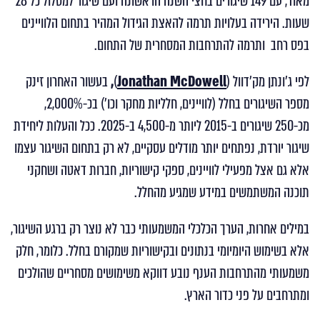
מאוד, עם 149 שיגורים בחצי השנה הראשונה ועם שיגור למסלול כל 28
שעות. הירידה בעלויות תרמה להאצת הגידול המהיר בתחום הלוויינים
בפס רחב ותרמה להתרחבות המסחרית של התחום.
לפי ג'ונתן מק'דוול (
Jonathan McDowell
)
,
בעשור האחרון זינק
מספר השיגורים בחלל (לוויינים, חלליות מחקר וכו') בכ-2,000%,
מכ-250 שיגורים ב-2015 ליותר מ-4,500 ב-2025. ככל והעלות ליחידת
שיגור יורדת, נפתחים יותר מודלים עסקיים, לא רק בתחום השיגור עצמו
אלא גם אצל מפעילי לוויינים, ספקי קישוריות, חברות דאטה ושחקני
תוכנה המשתמשים במידע שמגיע מהחלל.
במילים אחרות, הערך הכלכלי המשמעותי כבר לא נוצר רק ברגע השיגור,
אלא בשימוש היומיומי בנתונים ובקישוריות שמקורם בחלל. כלומר, חלק
משמעותי מהתרחבות הענף נובע דווקא משימושים מסחריים שהולכים
ומתרחבים על פני כדור הארץ.