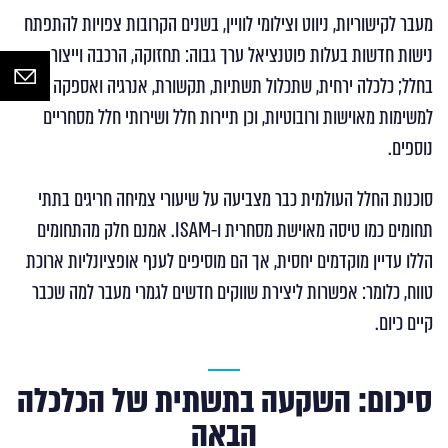
מעבר לקישוריות, ניווט וצילומי לוויין, בשנים הקרובות צפויות להתפתח
נישות חדשות בעלות פוטנציאל ערך גבוה: תחזוקה, הרכבה וייצור
בחלל; כלכלה ירחית, שתכלול תשתיות, תקשורת, אנרגיה ואספקה
למשימות מאוישות ורובוטיות, וכן תיירות חלל ושירותי חלל מסחריים
נוספים.
סוכנות החלל העולמית כבר מצביעה על שיעורי צמיחה חריגים בתתי
תחומים כמו טיסה מאוישת מסחרית ו-ISAM. אמנם חלק מהתחומים
הללו עדיין מוקדמים יחסית, אך הם מוסיפים לענף אופציונליות ארוכת
טווח, כלומר: אפשרות ליצירת שווקים חדשים לגמרי מעבר למה שכבר
קיים כיום.
סיכום: השקעה בתשתית של הכלכלה
הבאה