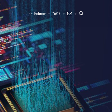
6212*
Hebrew