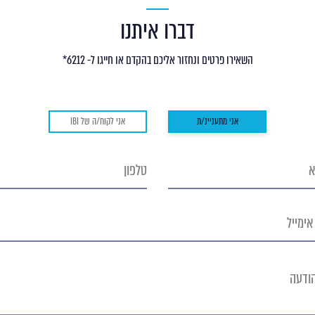
דברו איתנו
השאירו פרטים ונחזור אליכם בהקדם או חייגו ל- 6212*
אני מתעניינ/ת
אני לקוח/ה של IBI
טלפון