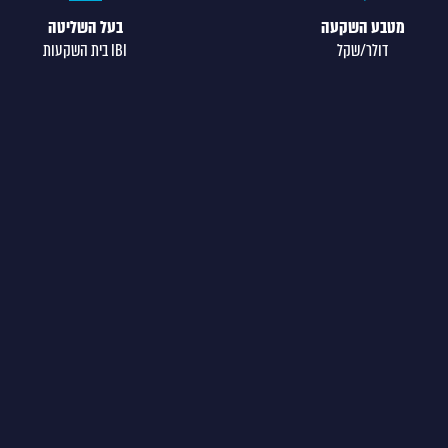
מטבע השקעה
בעל השליטה
דולר/שקל
IBI בית השקעות