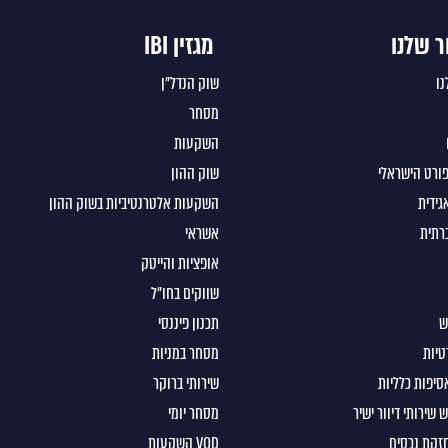
ר שלנו
מגזין IBI
נו
שוק הנדל"ן
מסחר
השקעות
ורט הישראלי
שוק ההון
גידית
השקעות אלטרנטיביות בשוק ההון
רתית
אשראי
אופציות והייטק
שווקים בחו"ל
ש
תכנון פיננסי
טיות
מסחר במניות
סיפות כלליות
שירותי ברוקר
 שירותי דיוור ישיר
מסחר יומי
חזקת נכסים
VOD השקעות