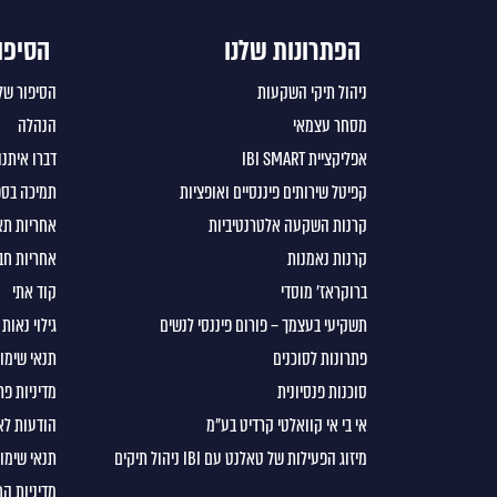
הפתרונות שלנו
הסיפו
ניהול תיקי השקעות
הסיפור של
מסחר עצמאי
הנהלה
אפליקציית IBI SMART
דברו איתנו
קפיטל שירותים פיננסיים ואופציות
תמיכה בספ
קרנות השקעה אלטרנטיביות
אחריות תא
קרנות נאמנות
אחריות חב
ברוקראז’ מוסדי
קוד אתי
תשקיעי בעצמך – פורום פיננסי לנשים
גילוי נאות
פתרונות לסוכנים
תנאי שימו
סוכנות פנסיונית
מדיניות פר
אי בי אי קוואלטי קרדיט בע"מ
הודעות לא
מיזוג הפעילות של טאלנט עם IBI ניהול תיקים
תנאי שימוש
מדיניות ה