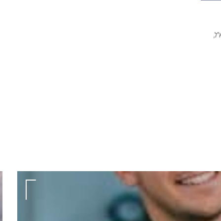
חברות בקבוצת IBI באמצעות SMS, WhatsApp, דוא"ל,