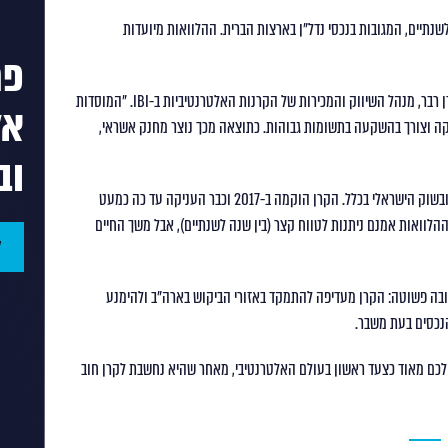
נתיים, המגובות בנכסי נדל"ן בארצות הברית. ההלוואות מיועדות
פת
"הביקוש בשוק הזה מוערך מאות מיליארדי דולרים בשנה", אומר לירן רבר, מנהל השיווק והמכירות של הקרנות האלטרנטיביות ב-IBI. "המוסדות
אל
קה וצורך בהשקעה בתשומות גבוהות. כתוצאה מכך נוצר מחנק אשראי,
וב
היא מהקרנות האלטרנטיביות הוותיקות ב-IBI, ובשוק הישראלי בכלל. הקרן הוקמה ב-2017 וכבר העניקה עד כה כמעט
רצות הברית. ההלוואות אמנם ניתנות לטווח קצר (בין שנה לשנתיים), אבל משך החיים
ל
לולות בפדרציה? התשובה פשוטה: הקרן מעדיפה להתמקד באזורי הביקוש בארה"ב ולהימנע
הנכסים בעת משבר.
ירים, קרן IBI Secured עשויה להתאים לכם מאוד כצעד ראשון בעולם האלטרנטיבי, מאחר שהיא נחשבת לקרן חוב