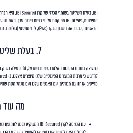
IBI, בעלת השליטה
החיצונית, פעילות IBI מפוקחת על ידי רשות ניירות ע
הראשונה, כמו רואה חשבון מבקר (Pwc), ליווי משפטי (גולדפרב גרוס זליגמן) ואדמיניסטרטור (Apex העולמית).
7. בעלת שליטה שותפה ומעורבת
מגייסים אנחנו גם מנהלים, עם האנשים שלנו ועם מנהל הקרן שהינו
מה עוד 
עם הכניסה לקרן IBI Secured המש