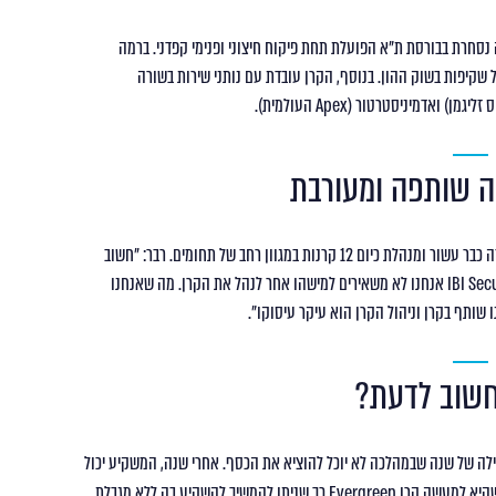
 בשותף הכללי של קרן IBI Secured, היא חברה נסחרת בבורסת ת"א הפועלת תחת פיקוח חיצוני ופנימי קפדני. ברמה
רך, האמונה על שקיפות בשוק ההון. בנוסף, הקרן עובדת עם נותני שירות בשורה
כחלוצה בתחום הקרנות האלטרנטיביות בישראל, IBI פעילה בשוק זה כבר עשור ומנהלת כיום 12 קרנות במגוון רחב של תחומים. רבר: "חשוב
להדגיש כי מרבית המוצרים הפיננסיים שלנו מיוצרים אצלנו. ב- IBI Secured אנחנו לא משאירים למישהו אחר לנהל את הקרן. מה שאנחנו
 שותף בקרן וניהול הקרן הוא עיקר עיסוקו".
חשוב לדעת?
קיע נכנס לתקופת נעילה של שנה שבמהלכה לא יוכל להוציא את הכסף. אחרי שנה, המשקיע יכול
להחליט האם למשוך את כספו או להמשיך להשקיע בקרן, שהיא למעשה קרן Evergreen כך שניתן להמשיך להשקיע בה ללא מגבלת