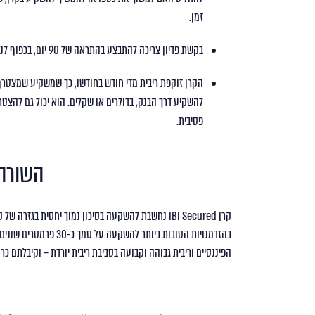
זמן.
בקשת פדיון צריכה להתבצע בהתראה של 90 יום, בכפוף לנזילות הקרן.
הקרן זוקפת ריבית מדי חודש בחודשו, כך שמשקיע שמצטרף
להשקיע דרך הבנק, בדולרים או שקלים. הוא יכול גם להצטר
פסיבית.
השורה
קרן IBI Secured נחשבת להשקעה בסיכון נמוך יחסית ב
בהזדמנויות הטובות ביותר
הפיננסיים וריבית גבוהה וקבועה בסביבת ריבית יורדת – וקיבלתם 