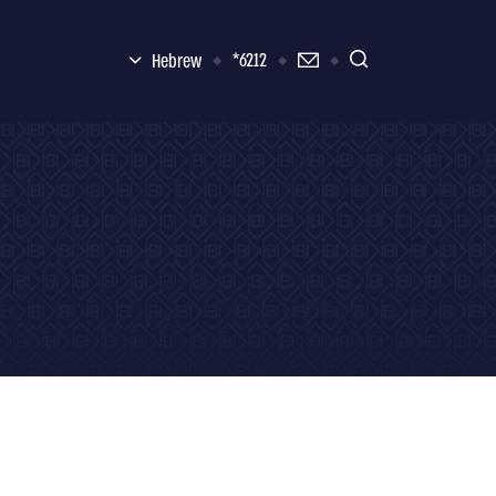
6212*
Hebrew