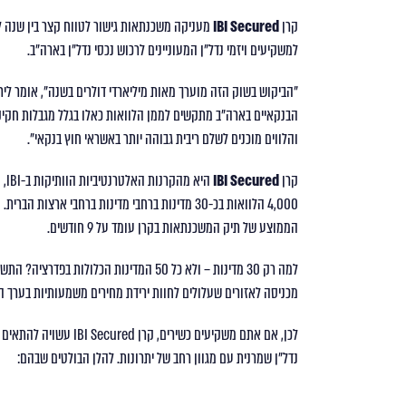
קרן
Secured
IBI
מעניקה משכנתאות גישור לטווח קצר בין שנה לש
למשקיעים ויזמי נדל"ן המעוניינים לרכוש נכסי נדל"ן בארה"ב.
הבנקאיים בארה"ב מתקשים לממן הלוואות כאלו בגלל מגבלות חקי
והלווים מוכנים לשלם ריבית גבוהה יותר באשראי חוץ בנקאי".
קרן
Secured
IBI
4,000 הלוואות בכ-30 מדינות ברחבי מדינות ברחבי א
הממוצע של תיק המשכנתאות בקרן עומד על 9 חודשים.
למה רק 30 מדינות – ולא כל 50 המדינות הכ
מכניסה לאזורים שעלולים לחוות ירידת מחירים משמעותיות בערך 
לכן, אם אתם משקיעים כש
נדל"ן שמרנית עם מגוון רחב של יתרונות. להלן הבולטים שבהם: