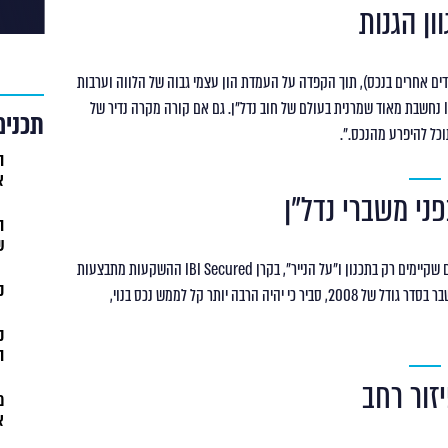
ים אחרים בנכס), תוך הקפדה על העמדת הון עצמי גבוה של הלווה וערבות
אישית של הלווה, בנוסף לערבויות נוספות. רבר: "קרן IBI Secured נחשבת מאוד שמרנית בעולם של חוב נדל"ן. גם אם קורה מקרה נדיר של
תכנים
תוכל להיפרע מהנכס.".
ה
א
ש
לעומת קרנות אחרות המציעות השקעה ביזמות, בבניינים ופרויקטים שקיימים רק בתכנון ו"על הנייר", בקרן IBI Secured ההשקעות מתבצעות
ק
בנכסים קיימים. למה זה קריטי? אם שוק הנדל"ן בארה"ב ייקלע למשבר בסדר גודל של 2008, סביר כי יהיה הרבה יותר קל לממש נכס בנוי,
ה
מ
א