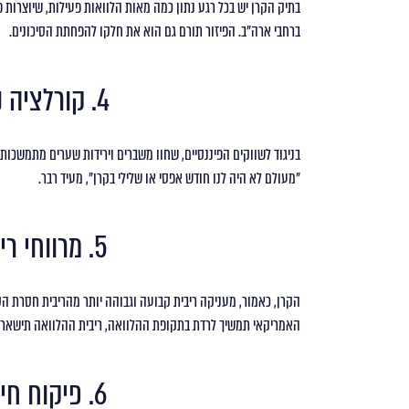
בתיק הקרן יש בכל רגע נתון כמה מאות הלוואות פעילות, שיוצרות 
ברחבי ארה"ב. הפיזור תורם גם הוא את חלקו להפחתת הסיכונים.
4. קורלציה נמוכה לשוק ההון
"מעולם לא היה לנו חודש אפסי או שלילי בקרן", מעיד רבר.
5. מרווחי ריבית אטרקטיביים
הקרן, כאמור, מעניקה ריבית קבועה וגבוהה יותר מהריבית חסרת הסי
האמריקאי תמשיך לרדת בתקופת ההלוואה, ריבית ההלוואה תישאר קב
6. פיקוח חיצוני ופנימי הדוק