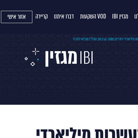
ו
מגזין IBI
VOD השקעות
דברו איתנו
קריירה
אזור אישי
מיליארדי דולרים בשנה: קרן חוב הנדל”ן שכדאי להכיר
מגזין
IBI
עשרות מיליארדי