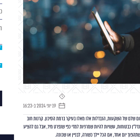
כת
אי
תו
הה
זמן
קריאה
19 יוני 2024 ב-16:23
תאריך
פרסום
ם שלם של השקעות, הנבדלות אלו מאלו בעיקר ברמת הסיכון. קרנות חוב
נדל"ן כבטוחות, עשויות להיות שמרניות למדי כפי שנפרט מיד, אבל גם להציע
הפוך יום אחד, אם הכל יילך כשורה, לבניין או שכונה.