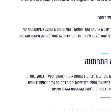
 יוכל לראות את הקרן מתפקדת החל מהחודש העוקב לכניסתו. הוא יכול
ף למסלול צובר וליהנות מריבית דריבית, או למסלול מחלק וליהנות מהכנסה
 התחתונה
גזרה של קרנות חוב נדל"ן. הקרן מנתחת את ההלוואות הפעילות בשוק ובוחרת
 להשקעה על סמך כ-30 פרמטרים שונים להשוואה. הוסיפו לכך יציבות יחסית בתקופה של תנודתיות בשווקים
כרטיס כניסה נוח לעולם ההשקעות האלטרנטיביות.