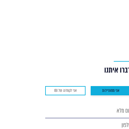
ברו איתנו
אני מתעניינ/ת
אני לקוח/ה של IBI
ם
א
פון