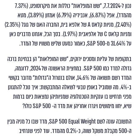
נכון ל-7.7.2024, "שש המופלאות" כוללות את מיקרוסופט, (7.37%
מהמדד), אפל (6.87%), אנבידיה (6.79%) אמזון (3.89%), מטא
(2.40%), מניות קלאס A של אלפא בית, החברה האם של גוגל (2.35%)
ומניות קלאס C של אלפאבית (1.97%). בסך הכל, אנחנו מדברים כאן
על 31.64% מ-S&P 500, כאמור כמעט שליש משוויו של המדד.
בתקופות של עליות ומסכים ירוקים, "שש המופלאות" הן בבחינת ברכה
גדולה למדד כמו S&P 500. במחצית הראשונה של 2024, לדוגמה,
המדד רשם תשואה של 14.6%, אולם בנטרול ה"גדולות" מדובר בקושי
ב-4%. מה שמוביל באופן טבעי לשאלה המתבקשת: איך נוכל להתגונן
מפני תרחיש בו ענקיות הטכנולוגיה שמניותיהן נמצאות כיום ברמות
שיא, יחוו מימושים ויגררו אחריהן את מדד ה- S&P 500 כולו?
התשובה עונה לשם S&P 500 Equal Weight, מדד שבו כל מניה מבין
ה-500 מקבלת משקל שווה, כ-0.2% מהמדד. עוד לפני שנרחיב