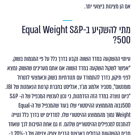
אם הן מציגות ביצועי יתר.
מתי להשקיע ב-Equal Weight S&P
500?
עיתוי ההשקעה במדד השווה נקבע בדרך כלל על פי המגמות בשוק.
"אפשר לשקול השקעה במדד השווה אם אתם מעריכים שהשוק נמצא
לפני תיקון, כדרך להתמודד עם תנודתיות בשוק וכאמצעי לנטרול
מומנטום", מסביר אלמוג מג'ר, אנליסט בחברת קרנות הנאמנות של IBI.
"כיום נוצרה במדד הזה הזדמנות, כי נכון לעכשיו המכפיל של ה- S&P
500גבוה מהממוצע ההיסטורי שלו בעוד שהמכפיל של ה-Equal
Weight נמוך מהממוצע ההיסטורי שלו. למדדים יש בדרך כלל נטייה
להתכנס למכפילים ההיסטוריים שלהם. זו גם אחת הסיבות לכך שאחד
מבית ההשקעות הגדולים בארצות הברית צופה צניחה של כ-20% ב-