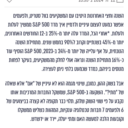
תאריך
זמן
פרסום
קריאה
השנה וחצי האחרונות היטיבו עם המשקיעים בוול סטריט, ולפעמים
אפשר כמעט לעצום עיניים ולדמיין איך מדד S&P 500 ממשיך לעלות
ולעלות. *אחרי הכל, המדד עלה יותר מ-25% ב-12 החודשים האחרונים,
יותר מ-45% בשנתיים וקרוב ל90% בחמש שנים. מתחילת השנה
הנוכחית, על אף עלייה של יותר מ-24% ב-2023, S&P 500 הוסיף עוד
כ-16% מתחילת השנה ונראה אולי לחלק מהמשקיעים, בעיקר לפחות
מנוסים ביניהם, כמדד שכמעט בלתי ניתן לעצירה.
אבל בשוק ההון, כמובן, שינוי מגמה הוא לא עיניין של "אם" אלא שאלה
של "מתי?". השקעה ב-S&P 500, שמשקל החברות המרכיבות אותו
נקבע על פי שווי השוק שלהן, תלוי כבר תקופה לא קצרה בביצועים של
6 ולפעמים 7 חברות טכנולוגיה ענקיות, המהוות כשליש ממשקלו
וקובעות הלכה למעשה האם ומתי יעלה, יירד או ידשדש.