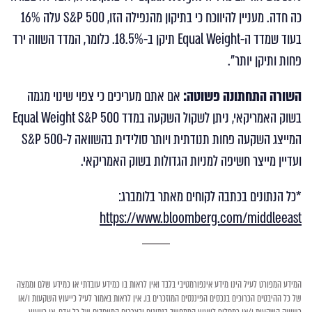
כה חדה. מעניין להיווכח כי בתיקון מהנפילה הזו, S&P 500 עלה 16%
בעוד שמדד ה-Equal Weight תיקן ב-18.5%. כלומר, המדד השווה ירד
פחות ותיקן יותר".
השורה התחתונה פשוטה:
אם אתם מעריכים כי צפוי שינוי מגמה
בשוק האמריקאי, ניתן לשקול השקעה במדד Equal Weight S&P 500
המייצג השקעה פחות תנודתית ויותר סולידית בהשוואה ל-S&P 500
ועדיין מייצר חשיפה למניות הגדולות בשוק האמריקאי.
*כל הנתונים בכתבה לקוחים מאתר בלומברג:
https://www.bloomberg.com/middleeast
המידע המפורט לעיל הינו מידע אינפורמטיבי בלבד ואין לראות בו כמידע עובדתי או כמידע שלם וממצה
של כל ההיבטים הכרוכים בנכסים הפיננסים המוזכרים בו. אין לראות באמור לעיל כייעוץ השקעות ו/או