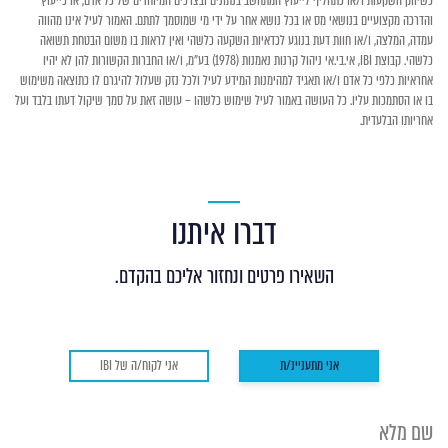
כשיווק השקעות ו/או כתחליף לייעוץ המתחשב בנתונים ובצרכים המיוחדים של כל אדם, או כייעוץ
והדרכה מקצועיים בנושאי מס או בכל נושא אחר על ידי מי שמוסמך לתתם. האמור לעיל אינו מהווה
עמדה, המלצה, ו/או חוות דעת בנוגע לכדאיות השקעה כלשהי ואין לראות בו משום הבטחת תשואה
כלשהי. קבוצת IBI, אי.בי.אי ניהול קרנות נאמנות (1978) בע"מ, ו/או החברות הקשורות להן לא יהיו
אחראיות כלפי כל אדם ו/או תאגיד למהימנות המידע לעיל ולכל נזק שעלול להיגרם לו כתוצאה משימוש
בו או הסתמכות עליו. כל העושה באמור לעיל שימוש כלשהו – עושה זאת על סמך שיקול דעתו בלבד ועל
אחריותו הבלעדית.
דברו איתנו
השאירו פרטים ונחזור אליכם בהקדם.
אני מתעניינ/ת
אני לקוח/ה של IBI
שם
מלא