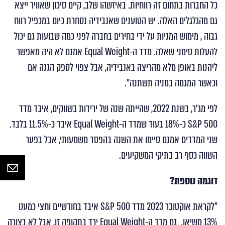
כל החברות בתחום זה רווחיות. באיזשהו שלב, קיים סיכון שאוויר ייצא
גם מהגלגלים האלה. יש הטוענים שאנבידיה נסחרת כיום במכפיל רווח
גבוה , מימוש המניות על ידי בחירים בחברה לפני כמה שבועות גם יכול
להעלות סימני שאלה. מדד ה-Equal Weight אמנם לא היה מאפשר
ליהנות באופן מלא מהריצה באנבידיה, אבל צפוי לספק הגנה אם
וכאשר המגמה במניה תשתנה".
לפי מג'ר, בשנת 2022, שהייתה שנה של ירידות בשווקים, איבד מדד
S&P 500 כ-18% בעוד שמדד ה-Equal Weight איבד כ-11.5% בלבד.
שני המדדים אמנם סיימו את השנה בהפסד משמעותי, אבל בפער
השווה כסף רב בתיקי המשקיעים.
דוגמה נוספת?
"לקראת אוקטובר 2023 מדד S&P 500 איבד בחודשיים וחצי כמעט
13% משיאו. גם מדד ה-Equal Weight ירד בתקופה זו, אבל לא בצורה