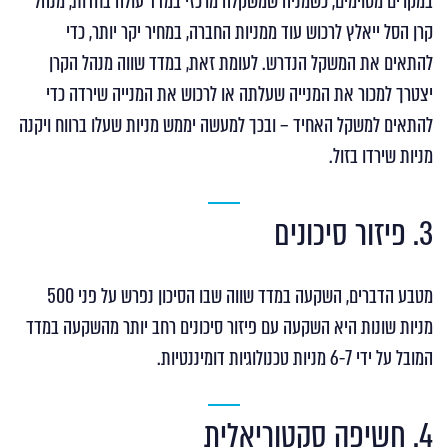
במקרים מסוימים, כשמניה שמשקלה מרכזי במדד עולה בחדות, מנהל
קרן הסל ייאלץ לרכוש עוד ממניות החברה, במחיר יקר יותר, כדי
להתאים את המשקל הנדרש. לעומת זאת, במדד שווה מנהל הקרן
יצטרך למכור את המנייה שעלתה או לרכוש את המנייה שירדה כדי
להתאים למשקל האחיד – ובכך למעשה יממש מניות שעלו ברווח ויקנה
מניות שירדו בזול.
3. פיזור סיכונים
מטבע הדברים, השקעה במדד שווה שבו הסיכון נפרש על פני 500
מניות שונות היא השקעה עם פיזור סיכונים רחב יותר מהשקעה במדד
המובל על ידי 6-7 מניות טכנולוגיות דומיננטיות.
4. חשיפה סקטוריאלית