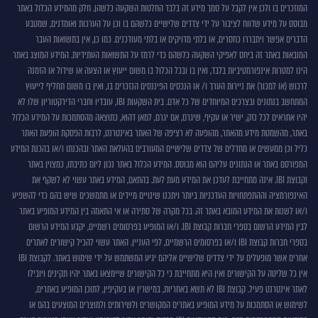
המוזכרים בו ולכן אין לקבל על סמך מידע זה בלבד החלטות השקעה כלשהן. חלק מהמידע הכלול באתר
לשימוש
מבוסס על מידע שדווח לציבור על ידי צדדים שלישיים כלשהם בו וכן על הערכות ואומדנים, שמטבע
באתר
הדברים אפשר ויתבררו כחסרים, או בלתי מדויקים או בלתי מעודכנים. כמו כן, אין בתשואות העבר
המובאות באתר זה ביחס לאפיקי השקעה כלשהם כדי לרמז על התשואות העתידיות. המידע המוצג באתר
הינו למטרות אינפורמטיביות בלבד, ואין בו ובכל הכלול בו משום ייעוץ או הצעה או שידול או הזמנה
לרכוש (או למכור) את ניירות הערך ו/ או הנכסים הפיננסים הנזכרים בו, ואין בו משום תחליף לייעוץ
המתחשב בנתונים ובצרכים המיוחדים של כל אדם. בית השקעות IBI, עובדיו וחברי הדירקטוריון שלו לא
יהיו אחראים לכל נזק, ישיר או עקיף, שיגרם, אם יגרם, למאן דהוא, כתוצאה מהסתמכות על המידע הכלול
באתר, מהשמטת מידע מהאתר, מהופעה לא רציפה של האתר באינטרנט, לרבות הפסקת הופעת האתר
כליל וכן ממעשים או מחדלים של צדדים שלישיים המעורבים בהעלאת האתר ובהכנתו ו/או בהכנת המידע
המפורסם באתר או הנתונים עליהם הוא מבוסס. המידע הכלול באתר נכון ליום כתיבתו, כמצוין באתר
וקבוצת IBI. אינה מתחייבת לעדכן את המידע מעת לעת. בהתאם, המידע באתר עשוי לא לשקף את
האינפורמציה וההתפתחויות העדכניות ביותר ויתכנו שינויים מיידים או מתמשכים שיש בהם כדי להשפיע
ו/או לשנות את המידע המובא באתר זה. בכל מקרה של סתירה או אי התאמה בין המידע המופיע באתר
לבין המידע הרשום בספרי חברות קבוצת IBI. ו/או המופיע בפרסומים רשמיים, יקבע המידע הרשום
בספרי חברות קבוצת IBI ו/או בפרסומים הרשמיים, לפי העניין. האתר עשוי להכיל קישורים לאתרים
אחרים אשר מופעלים על ידי צדדים שלישיים אליהם יגיע המשתמש על ידי שימוש באתר. לקבוצת IBI
אין כל שליטה על הקישורים ואין היא מתחייבת כי כל הקישורים שיימצאו באתר יהיו תקינים ויובילו
לאתר אינטרנט פעיל. קבוצת IBI לא תשא באחריות, במישרין או בעקיפין, לתוכן המופיע באתרים,
לשימוש או הסתמכות על מידע המופיע באתרים המקושרים ולשירותים ולמוצרים המוצעים בהם או