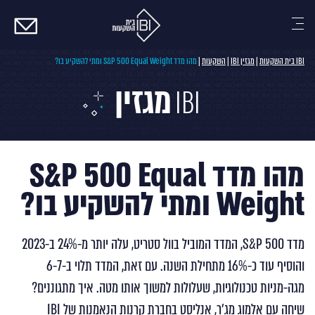
צרו
קשר
IBI בית השקעות
|
מגזין IBI
|
השקעות
|
מהו מדד S&P 500 Equal Weight ומתי להשקיע בו?
מגזין
IBI
מהו מדד S&P 500 Equal
Weight ומתי להשקיע בו?
מדד S&P 500, המדד המוביל בוול סטריט, עלה יותר מ-24% ב-2023
והוסיף עוד כ-16% מתחילת השנה. עם זאת, המדד תלוי ב-6-7
מגה-מניות טכנולוגיות, שעלולות למשוך אותו מטה. איך מתגוננים?
שיחה עם אלמוג מג'ר, אנליסט בחברת קרנות הנאמנות של IBI