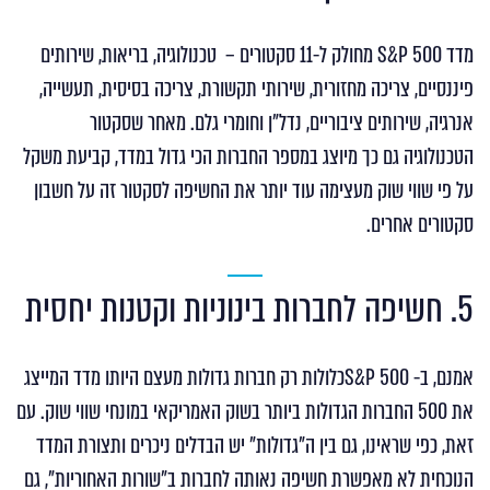
מדד S&P 500 מחולק ל-11 סקטורים – טכנולוגיה, בריאות, שירותים
פיננסיים, צריכה מחזורית, שירותי תקשורת, צריכה בסיסית, תעשייה,
אנרגיה, שירותים ציבוריים, נדל"ן וחומרי גלם. מאחר שסקטור
הטכנולוגיה גם כך מיוצג במספר החברות הכי גדול במדד, קביעת משקל
על פי שווי שוק מעצימה עוד יותר את החשיפה לסקטור זה על חשבון
סקטורים אחרים.
5. חשיפה לחברות בינוניות וקטנות יחסית
אמנם, ב- S&P 500כלולות רק חברות גדולות מעצם היותו מדד המייצג
את 500 החברות הגדולות ביותר בשוק האמריקאי במונחי שווי שוק. עם
זאת, כפי שראינו, גם בין ה"גדולות" יש הבדלים ניכרים ותצורת המדד
הנוכחית לא מאפשרת חשיפה נאותה לחברות ב"שורות האחוריות", גם