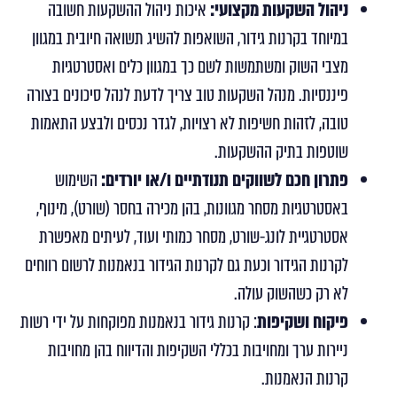
ניהול השקעות מקצועי:
איכות ניהול ההשקעות חשובה
במיוחד בקרנות גידור, השואפות להשיג תשואה חיובית במגוון
מצבי השוק ומשתמשות לשם כך במגוון כלים ואסטרטגיות
פיננסיות. מנהל השקעות טוב צריך לדעת לנהל סיכונים בצורה
טובה, לזהות חשיפות לא רצויות, לגדר נכסים ולבצע התאמות
שוטפות בתיק ההשקעות.
פתרון חכם לשווקים תנודתיים ו/או יורדים:
השימוש
באסטרטגיות מסחר מגוונות, בהן מכירה בחסר (שורט), מינוף,
אסטרטגיית לונג-שורט, מסחר כמותי ועוד, לעיתים מאפשרת
לקרנות הגידור וכעת גם לקרנות הגידור בנאמנות לרשום רווחים
לא רק כשהשוק עולה.
פיקוח ושקיפות
: קרנות גידור בנאמנות מפוקחות על ידי רשות
ניירות ערך ומחויבות בכללי השקיפות והדיווח בהן מחויבות
קרנות הנאמנות.