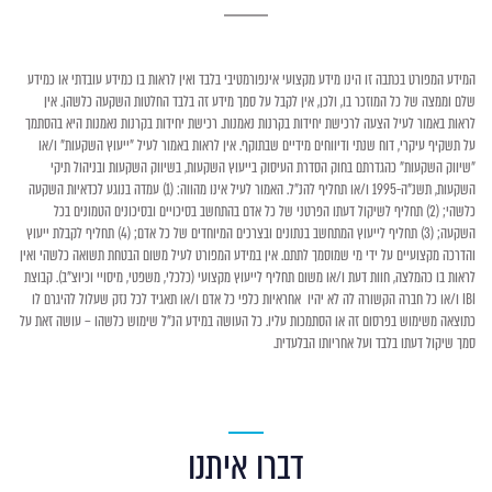
המידע המפורט בכתבה זו הינו מידע מקצועי אינפורמטיבי בלבד ואין לראות בו כמידע עובדתי או כמידע
שלם וממצה של כל המוזכר בו, ולכן, אין לקבל על סמך מידע זה בלבד החלטות השקעה כלשהן. אין
לראות באמור לעיל הצעה לרכישת יחידות בקרנות נאמנות. רכישת יחידות בקרנות נאמנות היא בהסתמך
על תשקיף עיקרי, דוח שנתי ודיווחים מידיים שבתוקף. אין לראות באמור לעיל "ייעוץ השקעות" ו/או
"שיווק השקעות" כהגדרתם בחוק הסדרת העיסוק בייעוץ השקעות, בשיווק השקעות ובניהול תיקי
השקעות, תשנ"ה-1995 ו/או תחליף להנ"ל. האמור לעיל אינו מהווה: (1) עמדה בנוגע לכדאיות השקעה
כלשהי; (2) תחליף לשיקול דעתו הפרטני של כל אדם בהתחשב בסיכויים ובסיכונים הטמונים בכל
השקעה; (3) תחליף לייעוץ המתחשב בנתונים ובצרכים המיוחדים של כל אדם; (4) תחליף לקבלת ייעוץ
והדרכה מקצועיים על ידי מי שמוסמך לתתם. אין במידע המפורט לעיל משום הבטחת תשואה כלשהי ואין
לראות בו כהמלצה, חוות דעת ו/או משום תחליף לייעוץ מקצועי (כלכלי, משפטי, מיסויי וכיוצ"ב). קבוצת
IBI ו/או כל חברה הקשורה לה לא יהיו אחראיות כלפי כל אדם ו/או תאגיד לכל נזק שעלול להיגרם לו
כתוצאה משימוש בפרסום זה או הסתמכות עליו. כל העושה במידע הנ"ל שימוש כלשהו – עושה זאת על
סמך שיקול דעתו בלבד ועל אחריותו הבלעדית.
דברו איתנו