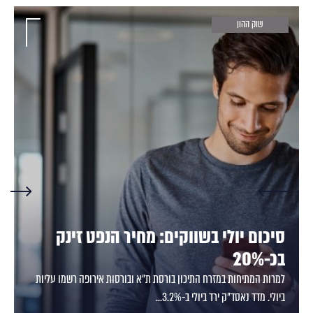
שוק ההון
סיכום יולי בשווקים: מחיר הנפט זינק
בכ-20%
למרות המתיחות במזרח התיכון בורסת ת"א ובורסות אירופה רשמו עליות
ביולי. מדד נאסד"ק ירד ביולי ב-3.2%...