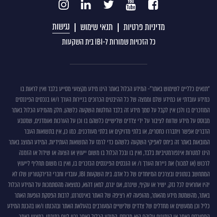
נגישות
מדיניות פרטיות
תנאי שימוש
כל הזכויות שמורות ל-IBI בית השקעות
תנאים
"תנאים כלליים לשימוש באתר"- המידע הכלול באתר הינו מידע מקצועי מסייע בלבד ואין לראות בו
כמידע עובדתי או כמידע שלם וממצה של כל ההיבטים הכרוכים בניירות הערך ו/או בנכסים הפיננסים
כללים
המוזכרים בו ולכן אין לקבל על סמך מידע זה בלבד החלטות השקעה כלשהן. חלק מהמידע הכלול באתר
לשימוש
מבוסס על מידע שדווח לציבור על ידי צדדים שלישיים כלשהם בו וכן על הערכות ואומדנים, שמטבע
באתר
הדברים אפשר ויתבררו כחסרים, או בלתי מדויקים או בלתי מעודכנים. כמו כן, אין בתשואות העבר
המובאות באתר זה ביחס לאפיקי השקעה כלשהם כדי לרמז על התשואות העתידיות. המידע המוצג באתר
הינו למטרות אינפורמטיביות בלבד, ואין בו ובכל הכלול בו משום ייעוץ או הצעה או שידול או הזמנה
לרכוש (או למכור) את ניירות הערך ו/ או הנכסים הפיננסים הנזכרים בו, ואין בו משום תחליף לייעוץ
המתחשב בנתונים ובצרכים המיוחדים של כל אדם. בית השקעות IBI, עובדיו וחברי הדירקטוריון שלו לא
יהיו אחראים לכל נזק, ישיר או עקיף, שיגרם, אם יגרם, למאן דהוא, כתוצאה מהסתמכות על המידע הכלול
באתר, מהשמטת מידע מהאתר, מהופעה לא רציפה של האתר באינטרנט, לרבות הפסקת הופעת האתר
כליל וכן ממעשים או מחדלים של צדדים שלישיים המעורבים בהעלאת האתר ובהכנתו ו/או בהכנת המידע
המפורסם באתר או הנתונים עליהם הוא מבוסס. המידע הכלול באתר נכון ליום כתיבתו, כמצוין באתר