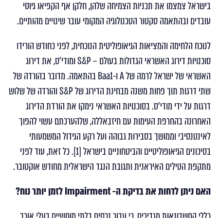
בישראל צמצמו את תכניות הצמיחה שלהן, חלקן אף הקפיאו גיוסי
עובדים ובהתאמה סקטור הטכנולוגיה המקומי עובר שינויים מהותיים.
לנוכח הלחימה והמציאות הגיאופוליטית הנוכחית, לפני כחודש הורידו
סוכנויות דירוג האשראי הגדולות בעולם – S&P ומודי'ס, את דירוג
האשראי של ישראל לרמה של A ו-Baa1 בהתאמה. מדובר בהורדה של
שתי דרגות תוך פחות משנה מבחינת הדירוג של S&P והורדה של שלוש
דרגות על ידי מודי'ס. בסוכנויות האשראי נימקו את הורדת הדירוג
האחרונה בהחרפת העימות עם חיזבאללה, שלהערכתם עשוי להפוך
לאינטנסיבי וממושך בסבירות גבוהה ועל רקע הגידול המשמעותי
בסיכונים הגיאופוליטיים והביטחוניים בישראל [1]. כל זאת, עוד לפני
מתקפת הטילים האיראנית ותגובת הנגד הישראלית מחודש אוקטובר.
האם ניתן לדחות את בדיקת ה-
Impairment
לזמן יותר נוח?
כללי החשבונאות מגדירים, כי עבור נכסים בלתי מוחשיים בעלי אורך