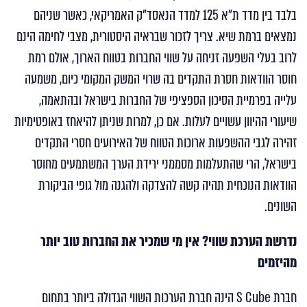
בלבד בין מדד ת"א 125 למדד הנאסד"ק האמריקאי, כאשר שניהם
נמצאים ברמת שיא. צריך לזכור שבראיה היסטורית, מצבי לחימה הינם
לרוב בעלי השפעה זניחה על שווי החברות בטווח הארוך, אולם רמת
חוסר הוודאות חסרת התקדים בה שרוי המשק המקומי כיום, משמעה
עלייה בפרמיית הסיכון הספציפי של החברות בישראל ובהתאמה,
שיעורי ההיוון עשויים לעלות. אם כן, למרות שניתן להיאחז באופטימיות
זהירה לגבי ההשפעות ארוכות הטווח של האירועים חסרי התקדים
בישראל, הרי שהתעלמות מסממני ירידת הערך המשתמעים מחוסר
הוודאות הנוכחית תהיה קשה להצדקה ולהגנה מול גופי הביקורת
השונים.
נדרשת הערכת שווי?
אין מי שמכיר את החברות טוב יותר
מהיזמים
חברת S Cube הינה חברת הערכות השווי הגדולה ביותר בתחום