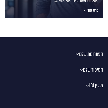
ביולי. מדד נאסד"ק ירד ביולי ב-3.2%...
קרא עוד
הפתרונות שלנו
הסיפור שלנו
מגזין IBI