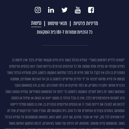
נגישות
מדיניות פרטיות
תנאי שימוש
כל הזכויות שמורות ל-IBI בית השקעות
תנאים
"תנאים כלליים לשימוש באתר"- המידע הכלול באתר הינו מידע מקצועי מסייע בלבד ואין לראות בו
כמידע עובדתי או כמידע שלם וממצה של כל ההיבטים הכרוכים בניירות הערך ו/או בנכסים הפיננסים
כללים
המוזכרים בו ולכן אין לקבל על סמך מידע זה בלבד החלטות השקעה כלשהן. חלק מהמידע הכלול באתר
לשימוש
מבוסס על מידע שדווח לציבור על ידי צדדים שלישיים כלשהם בו וכן על הערכות ואומדנים, שמטבע
באתר
הדברים אפשר ויתבררו כחסרים, או בלתי מדויקים או בלתי מעודכנים. כמו כן, אין בתשואות העבר
המובאות באתר זה ביחס לאפיקי השקעה כלשהם כדי לרמז על התשואות העתידיות. המידע המוצג באתר
הינו למטרות אינפורמטיביות בלבד, ואין בו ובכל הכלול בו משום ייעוץ או הצעה או שידול או הזמנה
לרכוש (או למכור) את ניירות הערך ו/ או הנכסים הפיננסים הנזכרים בו, ואין בו משום תחליף לייעוץ
המתחשב בנתונים ובצרכים המיוחדים של כל אדם. בית השקעות IBI, עובדיו וחברי הדירקטוריון שלו לא
יהיו אחראים לכל נזק, ישיר או עקיף, שיגרם, אם יגרם, למאן דהוא, כתוצאה מהסתמכות על המידע הכלול
באתר, מהשמטת מידע מהאתר, מהופעה לא רציפה של האתר באינטרנט, לרבות הפסקת הופעת האתר