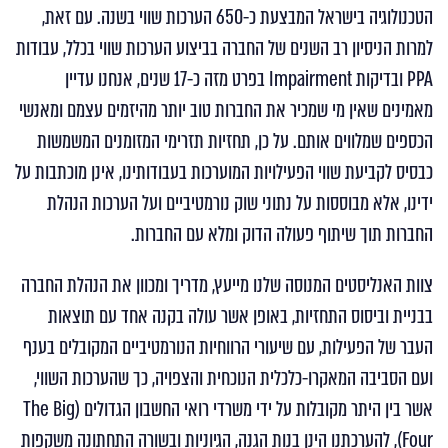
הטכנולוגיה בישראל המבצעת כ-650 הערכות שווי בשנה. עם זאת,
למרות הניסיון רב השנים של החברה בביצוע הערכות שווי בכלל, עבודות
PPA ובדיקות Impairment בפרט מזה כ-17 שנים, אנחנו עדיין
מאמינים שאין מי שמכיר את החברות טוב יותר מהיזמים עצמם ומאנשי
הכספים שמלווים אותם. על כן, תחזיות תזרימי המזומנים המשמשות
כבסיס לקביעת שווי הפעילויות המוערכות בעבודותינו, אינן מוכתבות על
ידינו, אלא מבוססות על נתוני שוק נורמטיביים ועל הערכות הנהלת
החברות תוך שיתוף פעולה הדוק ומלא עם החברות.
צוות האנליסטים המנוסה שלנו מייעץ, מדריך ומכוון את הנהלת החברה
בבניית וביסוס התחזיות, באופן אשר עולה בקנה אחד עם תוצאות
העבר של הפעילות, עם שיעורי הרווחיות הנורמטיביים המקובלים בענף
ועם הסביבה המאקרו-כלכלית הנוכחית והצפויה, כך שהערכות השווי,
אשר בין היתר מקובלות על ידי משרדי רואי החשבון הגדולים (The Big
Four), להערכתנו הינן בנות הגנה, הגיוניות ובשורה התחתונה משקפות