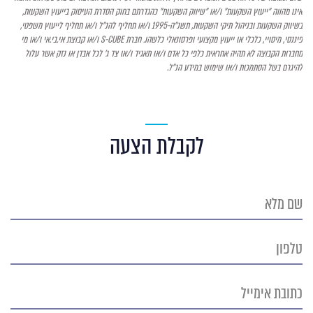
אינו מהווה "ייעוץ השקעות" ו/או "שיווק השקעות" כהגדרתם בחוק הסדרת העיסוק בייעוץ השקעות,
בשיווק השקעות ובניהול תיקי השקעות, תשנ"ה-1995 ו/או תחליף להנ"ל ו/או תחליף לייעוץ משפטי,
פיננסי, מיסויי, כלכלי או ייעוץ מקצועי ופרסונאלי כלשהו. חברת
S-CUBE
ו/או קבוצת אי.בי.אי ו/או מי
מחברות הקבוצה לא תהיה אחראית כלפי כל אדם ו/או תאגיד ו/או צד ג' לכל אבדן או נזק אשר עלול
להיגרם בשל הסתמכות ו/או שימוש במידע הנ"ל.
לקבלת הצעה
שם
מלא
טלפון
כתובת
אימייל