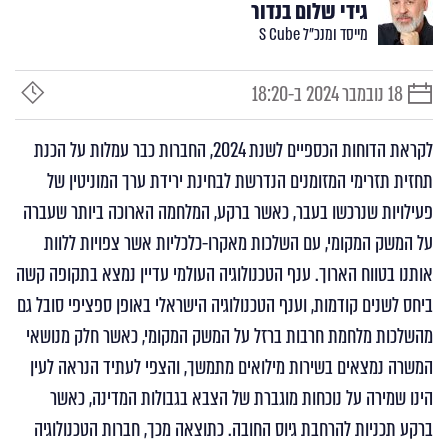
גידי שלום בנדור
מייסד ומנכ"ל S Cube
18 נובמבר 2024 ב-18:20
תאריך
זמן
פרסום
קריאה
לקראת הדוחות הכספיים לשנת 2024, החברות כבר עמלות על הכנת
תחזית תזרימי המזומנים הנדרשת לבחינת ירידת ערך המוניטין של
פעילויות שנרכשו בעבר, כאשר ברקע, המלחמה הארוכה ביותר שעברה
על המשק המקומי, עם השלכות מאקרו-כלכליות אשר צפויות ללוות
אותנו בטווח הארוך. ענף הטכנולוגיה העולמי עדיין נמצא בתקופה קשה
ביחס לשנים קודמות, וענף הטכנולוגיה הישראלי באופן ספציפי סובל גם
מהשלכות מלחמת חרבות ברזל על המשק המקומי, כאשר חלק מנושאי
המשרה נמצאים בשירות מילואים מתמשך, והצפי לעתיד הנראה לעין
הינו שמירה על נוכחות מוגברת של הצבא בגבולות המדינה, כאשר
ברקע תכניות להרחבת גיוס החובה. כתוצאה מכך, חברות הטכנולוגיה