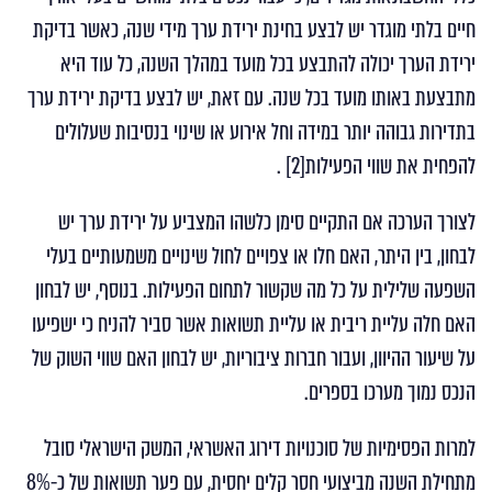
חיים בלתי מוגדר יש לבצע בחינת ירידת ערך מידי שנה, כאשר בדיקת
ירידת הערך יכולה להתבצע בכל מועד במהלך השנה, כל עוד היא
מתבצעת באותו מועד בכל שנה. עם זאת, יש לבצע בדיקת ירידת ערך
בתדירות גבוהה יותר במידה וחל אירוע או שינוי בנסיבות שעלולים
להפחית את שווי הפעילות[2] .
לצורך הערכה אם התקיים סימן כלשהו המצביע על ירידת ערך יש
לבחון, בין היתר, האם חלו או צפויים לחול שינויים משמעותיים בעלי
השפעה שלילית על כל מה שקשור לתחום הפעילות. בנוסף, יש לבחון
האם חלה עליית ריבית או עליית תשואות אשר סביר להניח כי ישפיעו
על שיעור ההיוון, ועבור חברות ציבוריות, יש לבחון האם שווי השוק של
הנכס נמוך מערכו בספרים.
למרות הפסימיות של סוכנויות דירוג האשראי, המשק הישראלי סובל
מתחילת השנה מביצועי חסר קלים יחסית, עם פער תשואות של כ-8%