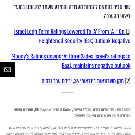
שווי סביר בהתאם להנחות העבודה והמידע שעמד לרשותנו במועד
ביצוע ההערכה.
Israel Long-Term Ratings Lowered To 'A' From 'A+' On
[1]
Heightened Security Risk; Outlook Negative
Moody's Ratings downgr#_ftnref2ades Israel's ratings to
Baa1, maintains negative outlook
[2]
תקן חשבונאות בינלאומי 36, ירידת ערך נכסים
הכותב הינו
גידי שלום בנדור, מנכ"ל ומייסד,
S Cube
מבית
IBI Capital
, מעריכת השווי
הגדולה ביותר של חברות היי-טק בישראל.
האמור במאמר זה מובא למטרות אינפורמטיביות וכלליות בלבד ואין לראות בו כמידע עובדתי ו/או מידע
שלם וממצה של כל ההיבטים המצוינים בו ואין לראות באמור לעיל משום המלצה לביצוע פעולות. האמור