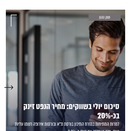
שוק ההון
סיכום יולי בשווקים: מחיר הנפט זינק
בכ-20%
למרות המתיחות במזרח התיכון בורסת ת"א ובורסות אירופה רשמו עליות