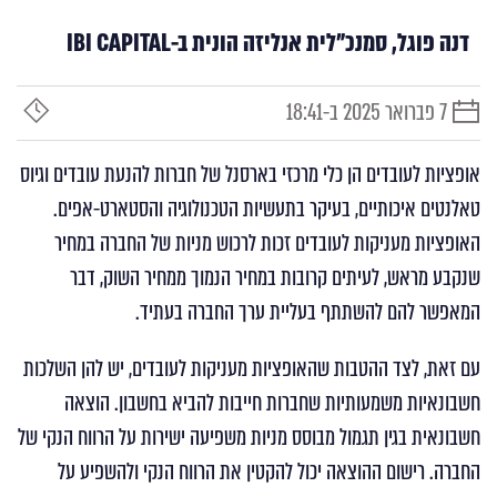
דנה פוגל, סמנכ"לית אנליזה הונית ב-IBI CAPITAL
7 פברואר 2025 ב-18:41
תאריך
זמן
פרסום
קריאה
אופציות לעובדים הן כלי מרכזי בארסנל של חברות להנעת עובדים וגיוס
טאלנטים איכותיים, בעיקר בתעשיות הטכנולוגיה והסטארט-אפים.
האופציות מעניקות לעובדים זכות לרכוש מניות של החברה במחיר
שנקבע מראש, לעיתים קרובות במחיר הנמוך ממחיר השוק, דבר
המאפשר להם להשתתף בעליית ערך החברה בעתיד.
עם זאת, לצד ההטבות שהאופציות מעניקות לעובדים, יש להן השלכות
חשבונאיות משמעותיות שחברות חייבות להביא בחשבון. הוצאה
חשבונאית בגין תגמול מבוסס מניות משפיעה ישירות על הרווח הנקי של
החברה. רישום ההוצאה יכול להקטין את הרווח הנקי ולהשפיע על