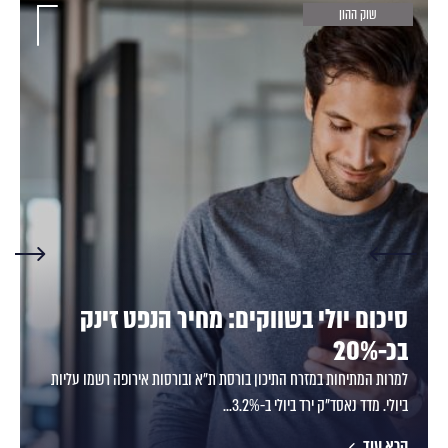
שוק ההון
סיכום יולי בשווקים: מחיר הנפט זינק
בכ-20%
למרות המתיחות במזרח התיכון בורסת ת"א ובורסות אירופה רשמו עליות
ביולי. מדד נאסד"ק ירד ביולי ב-3.2%...
קרא עוד