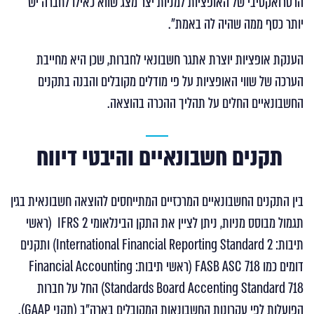
הרטרואקטיבי של האופציות למניות יצר מצג שווא כאילו לחברה יש
יותר כסף ממה שהיה לה באמת".
הענקת אופציות יוצרת אתגר חשבונאי לחברות, שכן היא מחייבת
הערכה של שווי האופציות על פי מודלים מקובלים והבנה בתקנים
החשבונאיים החלים על תהליך ההכרה בהוצאה.
תקנים חשבונאיים והיבטי דיווח
בין התקנים החשבונאיים המרכזיים המתייחסים להוצאה חשבונאית בגין
תגמול מבוסס מניות, ניתן לציין את התקן הבינלאומי IFRS 2 (ראשי
תיבות: International Financial Reporting Standard 2) ותקנים
דומים כמו FASB ASC 718 (ראשי תיבות: Financial Accounting
Standards Board Accenting Standard 718) החל על חברות
הפועלות לפי עקרונות החשבונאות המקובלים בארה"ב (תקני GAAP).