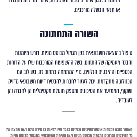
מאתגרים. כגון שינויים בשווי האופציות, שינויי מדיניות החברה
או תנאי הבשלה מורכבים.
השורה התחתונה
טיפול בהוצאה חשבונאית בגין תגמול מבוסס מניות, דורש מיומנות
והבנה מעמיקה של התחום, בשל ההשפעות המורכבות שלו על הדוחות
הכספיים וההיבטים הנלווים. גוף המתמחה בתחום זה, בשילוב עם
טכנולוגיה מתקדמת, יכול לעזור לחברות להבטיח דיווח חשבונאי מדויק
ושקוף, הממזער את הסיכונים ומספק תועלת מקסימלית הן לחברה והן
לעובדיה.
האמור
מובא
למטרות אינפורמטיביות וכלליות בלבד ואין לראות בו מידע שלם ו/או ממצה של
כל ההיבטים הכרוכים בתגמול מבוסס מניות ו/או הטיפול החשבונאי בתגמול מבוסס מניות