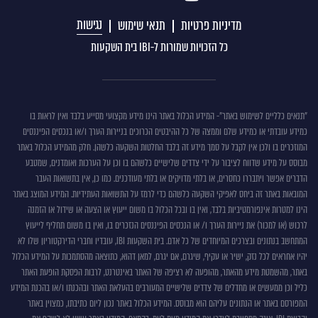
נגישות
מדיניות פרטיות
תנאי שימוש
כל הזכויות שמורות ל-IBI בית השקעות
תנאים
"תנאים כלליים לשימוש באתר"- המידע הכלול באתר הינו מידע מקצועי מסייע בלבד ואין לראות בו
כמידע עובדתי או כמידע שלם וממצה של כל ההיבטים הכרוכים בניירות הערך ו/או בנכסים הפיננסים
כללים
המוזכרים בו ולכן אין לקבל על סמך מידע זה בלבד החלטות השקעה כלשהן. חלק מהמידע הכלול באתר
לשימוש
מבוסס על מידע שדווח לציבור על ידי צדדים שלישיים כלשהם בו וכן על הערכות ואומדנים, שמטבע
באתר
הדברים אפשר ויתבררו כחסרים, או בלתי מדויקים או בלתי מעודכנים. כמו כן, אין בתשואות העבר
המובאות באתר זה ביחס לאפיקי השקעה כלשהם כדי לרמז על התשואות העתידיות. המידע המוצג באתר
הינו למטרות אינפורמטיביות בלבד, ואין בו ובכל הכלול בו משום ייעוץ או הצעה או שידול או הזמנה
לרכוש (או למכור) את ניירות הערך ו/ או הנכסים הפיננסים הנזכרים בו, ואין בו משום תחליף לייעוץ
המתחשב בנתונים ובצרכים המיוחדים של כל אדם. בית השקעות IBI, עובדיו וחברי הדירקטוריון שלו לא
יהיו אחראים לכל נזק, ישיר או עקיף, שיגרם, אם יגרם, למאן דהוא, כתוצאה מהסתמכות על המידע הכלול
באתר, מהשמטת מידע מהאתר, מהופעה לא רציפה של האתר באינטרנט, לרבות הפסקת הופעת האתר
כליל וכן ממעשים או מחדלים של צדדים שלישיים המעורבים בהעלאת האתר ובהכנתו ו/או בהכנת המידע
המפורסם באתר או הנתונים עליהם הוא מבוסס. המידע הכלול באתר נכון ליום כתיבתו, כמצוין באתר