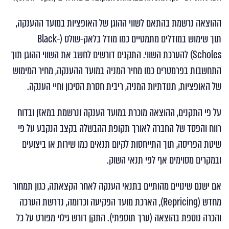
ההוצאה נרשמת בהתאם לשווי ההוגן של האופציות במועד ההענקה,
תוך שימוש במודלים מתמטיים כמו מודל בלאק-שולס (Black-
Scholes) להערכת השווי. התקנים דורשים לחשב את השווי ההוגן תוך
התחשבות בפרמטרים כמו מחיר המניה במועד ההענקה, מחיר המימוש
של האופציות, תנודתיות המניה, ריבית חסרת הסיכון וחיי הענקה.
על פי התקנים, ההוצאה מוכרת במועד הענקה ונרשמת במאזן ובדוח
רווח והפסד של החברה לאורך תקופת ההבשלה בקצב הנקבע על פי
שיטת הפריסה, תוך התייחסות לקיום תנאים כמו שירות או ביצועים
ובמקרים מסוימים אף לפי תנאי השוק.
אם ישנם שינויים מהותיים בתנאי הענקה לאחר הקצאתה, כגון תמחור
מחדש (Repricing), הארכת מועד הפקיעה וכדומה, נדרשת הערכה
והכרה נוספת בהוצאה (ערך תוספתי). התקן דורש גילוי מפורט על כל