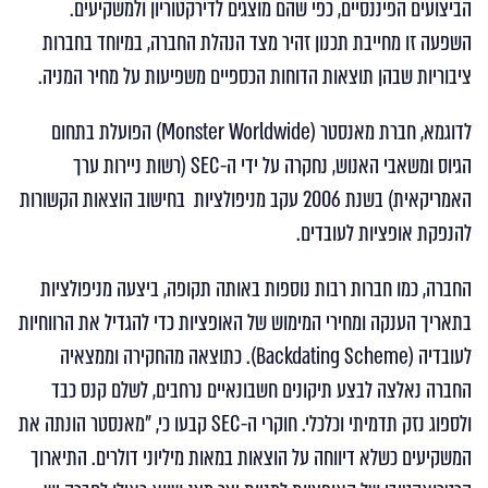
הביצועים הפיננסיים, כפי שהם מוצגים לדירקטוריון ולמשקיעים.
השפעה זו מחייבת תכנון זהיר מצד הנהלת החברה, במיוחד בחברות
ציבוריות שבהן תוצאות הדוחות הכספיים משפיעות על מחיר המניה.
לדוגמא, חברת מאנסטר (Monster Worldwide) הפועלת בתחום
הגיוס ומשאבי האנוש, נחקרה על ידי ה-SEC (רשות ניירות ערך
האמריקאית) בשנת 2006 עקב מניפולציות בחישוב הוצאות הקשורות
להנפקת אופציות לעובדים.
החברה, כמו חברות רבות נוספות באותה תקופה, ביצעה מניפולציות
בתאריך הענקה ומחירי המימוש של האופציות כדי להגדיל את הרווחיות
לעובדיה (Backdating Scheme). כתוצאה מהחקירה וממצאיה
החברה נאלצה לבצע תיקונים חשבונאיים נרחבים, לשלם קנס כבד
ולספוג נזק תדמיתי וכלכלי. חוקרי ה-SEC קבעו כי, "מאנסטר הונתה את
המשקיעים כשלא דיווחה על הוצאות במאות מיליוני דולרים. התיארוך