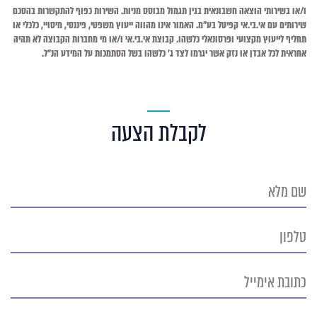
ו/או בשירותי הוצאה חשבונאית בגין תגמול מבוסס מניות. השירות כפוף להתקשרות בהסכם
שירותים עם אי.בי.אי קפיטל בע"מ. האמור אינו מהווה ייעוץ משפטי, פיננסי, מיסויי, כלכלי או
תחליף לייעוץ מקצועי ופרסונאלי כלשהו. קבוצת אי.בי.אי ו/או מי מחברות הקבוצה לא תהיה
אחראית לכל אבדן או נזק אשר יגרמו לצד ג' כלשהו בשל הסתמכות על המידע הנ"ל
.
לקבלת הצעה
שם
מלא
טלפון
כתובת
אימייל