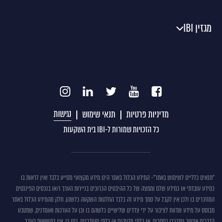
מגזין IBI
נגישות
מדיניות פרטיות
תנאי שימוש
כל הזכויות שמורות ל-IBI בית השקעות
תנאים
"תנאים כלליים לשימוש באתר"- המידע הכלול באתר הינו מידע מקצועי מסייע בלבד ואין לראות בו
כמידע עובדתי או כמידע שלם וממצה של כל ההיבטים הכרוכים בניירות הערך ו/או בנכסים הפיננסים
כללים
המוזכרים בו ולכן אין לקבל על סמך מידע זה בלבד החלטות השקעה כלשהן. חלק מהמידע הכלול באתר
לשימוש
מבוסס על מידע שדווח לציבור על ידי צדדים שלישיים כלשהם בו וכן על הערכות ואומדנים, שמטבע
באתר
הדברים אפשר ויתבררו כחסרים, או בלתי מדויקים או בלתי מעודכנים. כמו כן, אין בתשואות העבר