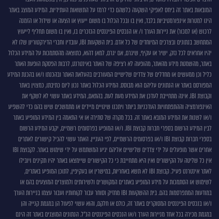
המובאות באתר זה ביחס לאפיקי השקעה כלשהם כדי לרמז על התשואות העתידיות. המידע המוצג באתר
הינו למטרות אינפורמטיביות בלבד, ואין בו ובכל הכלול בו משום ייעוץ או הצעה או שידול או הזמנה
לרכוש (או למכור) את ניירות הערך ו/ או הנכסים הפיננסים הנזכרים בו, ואין בו משום תחליף לייעוץ
המתחשב בנתונים ובצרכים המיוחדים של כל אדם. בית השקעות IBI, עובדיו וחברי הדירקטוריון שלו לא
יהיו אחראים לכל נזק, ישיר או עקיף, שיגרם, אם יגרם, למאן דהוא, כתוצאה מהסתמכות על המידע הכלול
באתר, מהשמטת מידע מהאתר, מהופעה לא רציפה של האתר באינטרנט, לרבות הפסקת הופעת האתר
כליל וכן ממעשים או מחדלים של צדדים שלישיים המעורבים בהעלאת האתר ובהכנתו ו/או בהכנת המידע
המפורסם באתר או הנתונים עליהם הוא מבוסס. המידע הכלול באתר נכון ליום כתיבתו, כמצוין באתר
וקבוצת IBI. אינה מתחייבת לעדכן את המידע מעת לעת. בהתאם, המידע באתר עשוי לא לשקף את
האינפורמציה וההתפתחויות העדכניות ביותר ויתכנו שינויים מיידים או מתמשכים שיש בהם כדי להשפיע
ו/או לשנות את המידע המובא באתר זה. בכל מקרה של סתירה או אי התאמה בין המידע המופיע באתר
לבין המידע הרשום בספרי חברות קבוצת IBI. ו/או המופיע בפרסומים רשמיים, יקבע המידע הרשום
בספרי חברות קבוצת IBI ו/או בפרסומים הרשמיים, לפי העניין. האתר עשוי להכיל קישורים לאתרים
אחרים אשר מופעלים על ידי צדדים שלישיים אליהם יגיע המשתמש על ידי שימוש באתר. לקבוצת IBI
אין כל שליטה על הקישורים ואין היא מתחייבת כי כל הקישורים שיימצאו באתר יהיו תקינים ויובילו
לאתר אינטרנט פעיל. קבוצת IBI לא תשא באחריות, במישרין או בעקיפין, לתוכן המופיע באתרים,
לשימוש או הסתמכות על מידע המופיע באתרים המקושרים ולשירותים ולמוצרים המוצעים בהם או
במודעות המתפרסמות בהם. בית ההשקעות IBI מחזיק וסוחר עבור לקוחותיו ועבור עצמו בניירות הערך
ו/או בנכסים הפיננסים המסוקרים באתר זה, כולם או חלקם, והוא עשוי לפעול הן במגמת קנייה והן
במגמת מכירה בכל אחד מניירות הערך ו/או הנכסים הפיננסים הנ"ל. הנתונים המוצגים באתר זה הינם