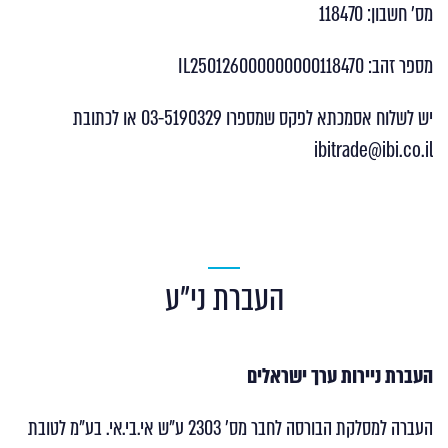
מס’ חשבון: 118470
מספר זהב: IL250126000000000118470
יש לשלוח אסמכתא לפקס שמספרו 03-5190329 או לכתובת
ibitrade@ibi.co.il
העברת ני”ע
העברת ניירות ערך ישראלים
העברה למסלקת הבורסה לחבר מס’ 2303 ע”ש אי.בי.אי. בע”מ לטובת