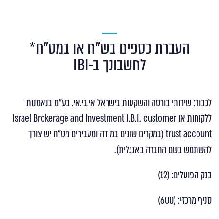
העברת כספים בש”ח או במט”ח*
לחשבונך ב-IBI
לכבוד: שירותי בורסה והשקעות בישראל אי.בי.אי. בע”מ בנאמנות
ללקוחות או Israel Brokerage and Investment I.B.I. customer
trust account (במקרים שונים במידה ומעבירים מט”ח יש צורך
להשתמש בשם החברה באנגלית).
בנק הפועלים: (12)
סניף מרכזי: (600)