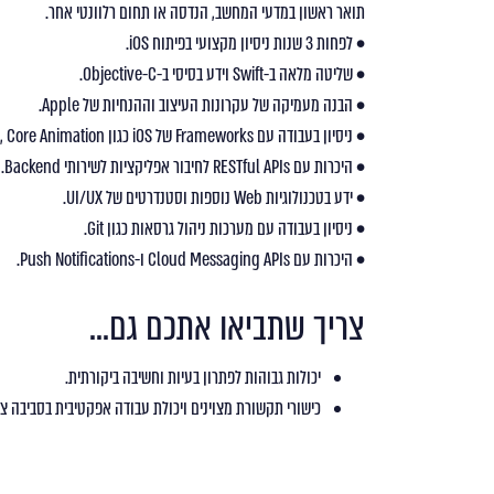
תואר ראשון במדעי המחשב, הנדסה או תחום רלוונטי אחר.
• לפחות 3 שנות ניסיון מקצועי בפיתוח iOS.
• שליטה מלאה ב-Swift וידע בסיסי ב-Objective-C.
• הבנה מעמיקה של עקרונות העיצוב וההנחיות של Apple.
• ניסיון בעבודה עם Frameworks של iOS כגון Core Data, Core Animation ו-Core Graphics.
• היכרות עם RESTful APIs לחיבור אפליקציות לשירותי Backend.
• ידע בטכנולוגיות Web נוספות וסטנדרטים של UI/UX.
• ניסיון בעבודה עם מערכות ניהול גרסאות כגון Git.
• היכרות עם Cloud Messaging APIs ו-Push Notifications.
צריך שתביאו אתכם גם...
יכולות גבוהות לפתרון בעיות וחשיבה ביקורתית.
כישורי תקשורת מצוינים ויכולת עבודה אפקטיבית בסביבה צו