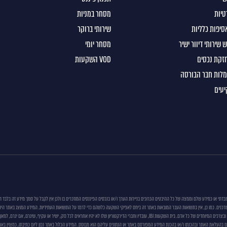
טיות
מסחר במניות
סיפות כלליות
שירותי ברוקר
 שירותי דיוור ישיר
מסחר יומי
חזקת נכסים
VOD השקעות
מלות חבר הבורסה
עים
עובדתי או כמידע שלם וממצה של כל ההיבטים הכרוכים בניירות הערך ו/או בנכסים הפיננסים המוזכרים בו ולכן אין לקבל על סמך מידע זה בל
דכנים. כמו כן, אין בתשואות העבר המובאות באתר זה ביחס לאפיקי השקעה כלשהם כדי לרמז על התשואות העתידיות. המידע המוצג באתר הינו למט
למכור) את ניירות הערך ו/ או הנכסים הפיננסים הנזכרים בו, ואין בו משום תחליף לייעוץ המתחשב בנתונים ובצרכים המיוחדים של כל אדם. בית השקעות IBI, עובדיו ו