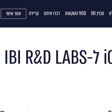
ו
מגזין IBI
VOD השקעות
דברו איתנו
קריירה
אזור אישי
er