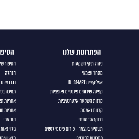
הפתרונות שלנו
הסיפו
ניהול תיקי השקעות
הסיפור של
מסחר עצמאי
הנהלה
אפליקציית IBI SMART
דברו איתנו
קפיטל שירותים פיננסיים ואופציות
תמיכה בספ
קרנות השקעה אלטרנטיביות
אחריות תא
קרנות נאמנות
אחריות חב
ברוקראז’ מוסדי
קוד אתי
תשקיעי בעצמך – פורום פיננסי לנשים
גילוי נאות
פתרונות לסוכנים
תנאי שימו