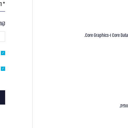
ראית
את
פרס
המש
קור
ותית.