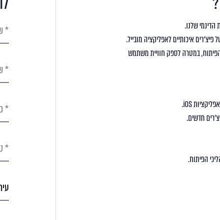
?
לה
שם
פרטי
פיצ’רים איכותיים לאפליקציה מובייל.
והפיתוח, במטרה לספק חוויית משתמש
שם
משפ
כתו
קציות iOS.
אימי
’רים חדשים.
טלפו
יכי הפיתוח.
עיר
מגור
היכן