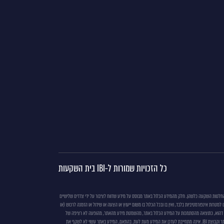
כל הזכויות שמורות ל-IBI בית השקעות
בד החלטות השקעה כלשהן. חלק מהמידע הכלול באתר מבוסס על מידע שדווח לציבור על ידי צדדים שלישיים
רות אינפורמטיביות בלבד, ואין בו ובכל הכלול בו משום ייעוץ או הצעה או שידול או הזמנה לרכוש (או
חברי הדירקטוריון שלו לא יהיו אחראים לכל נזק, ישיר או עקיף, שיגרם, אם יגרם, למאן דהוא, כתוצאה מהסתמכות על המידע הכלול באתר, מהשמטת מידע מהאתר, מהופעה לא רציפה של
האתר באינטרנט, לרבות הפסקת הופעת האתר כליל וכן ממעשים או מחדלים של צדדים שלישיים המעורבים בהעלאת האתר ובהכנתו ו/או בהכנת המידע המפורסם באתר או הנתונים עליהם הוא מבוסס. המידע הכלול באתר נכון ליום כתיבתו, כמצוין באתר וקבוצת IBI. אינה מתחייבת לעדכן את המידע מעת לעת. בהתאם, המידע באתר עשוי לא לשקף את