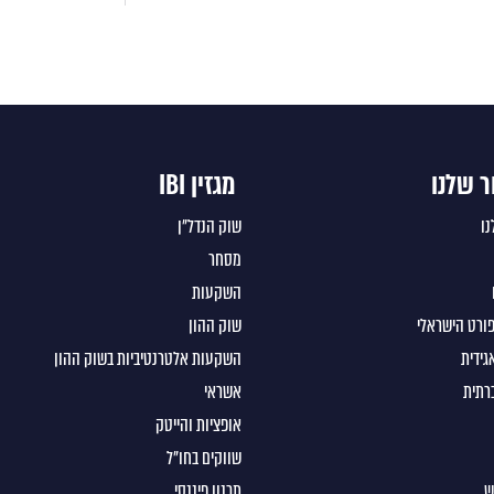
ר שלנו
מגזין IBI
נו
שוק הנדל"ן
מסחר
השקעות
ורט הישראלי
שוק ההון
גידית
השקעות אלטרנטיביות בשוק ההון
רתית
אשראי
אופציות והייטק
שווקים בחו"ל
ש
תכנון פיננסי