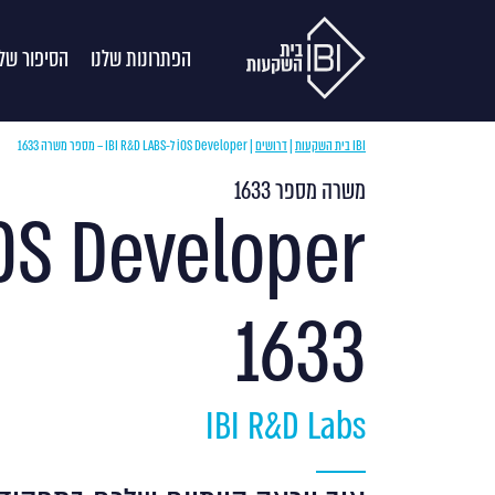
הפתרונות שלנו
הסיפור שלנ
IBI בית השקעות
|
דרושים
|
iOS Developer ל-IBI R&D LABS – מספר משרה 1633
משרה מספר 1633
1633
IBI R&D Labs