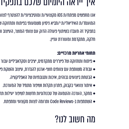
איך ייראה היומיום שלכם בתפקיד
אנו מחפשים מפתח/ת iOS מקצועי/ת ומוטיבציוני/ת להצטרף לצוות הדינמי שלנו.
המועמד/ת האידיאלי/ת י/תביא ניסיון משמעותי בפיתוח ותחזוקה של 
בתפקיד זה תעבדו בשיתוף פעולה הדוק עם צוותי המוצר, העיצוב 
חלקה, מתקדמת ומעוררת עניין.
תחומי אחריות מרכזיים
:
• פיתוח ותחזוקה של פיצ’רים מתקדמים, יציבים וסקלאביליים עבור אפלי
• עבודה משותפת עם צוותים חוצי-ארגון להגדרת, עיצוב והשקת פיצ
• הבטחת ביצועים גבוהים, איכות ותגובתיות של האפליקציה.
• איתור צווארי בקבוק, פתרון תקלות ושיפור מתמיד של המערכת.
• מחקר, הערכה והטמעה של טכנולוגיות חדשות לשיפור יעילות תהל
• השתתפות ב-Code Reviews ותרומה לצוות מקצועי ומתפתח.
מה חשוב לנו?