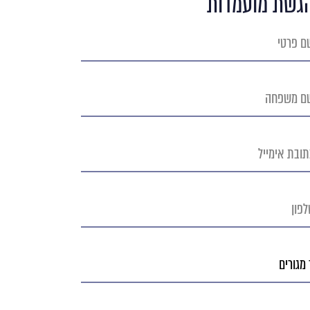
גשת מועמדות
חה
בת
יל
ן
ים