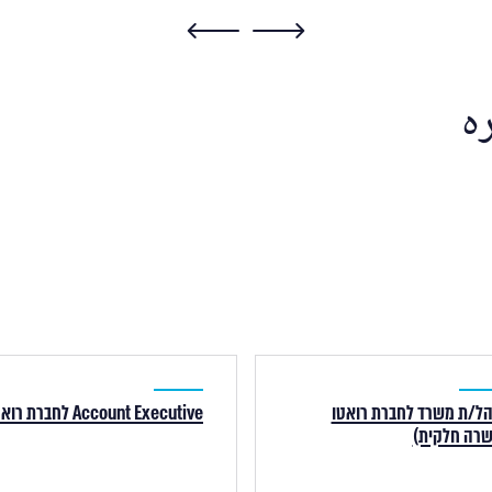
ره
ל/ת משרד לחברת רואטו
Account Executive לחברת רואטו
שרה חלקית)