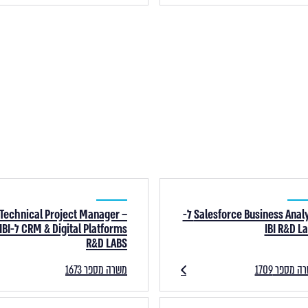
Salesforce Business Analyst ל-
Technical Project Manager –
IBI R&D L
CRM & Digital Platforms ל-BI
R&D LABS
 מספר 1709
משרה מספר 1673