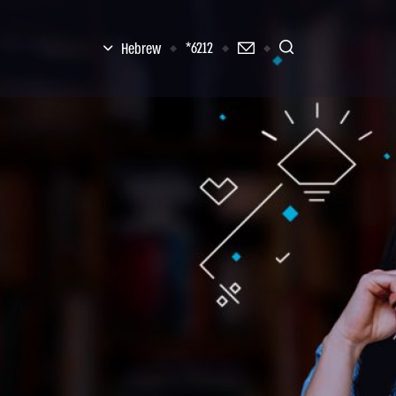
6212*
Hebrew