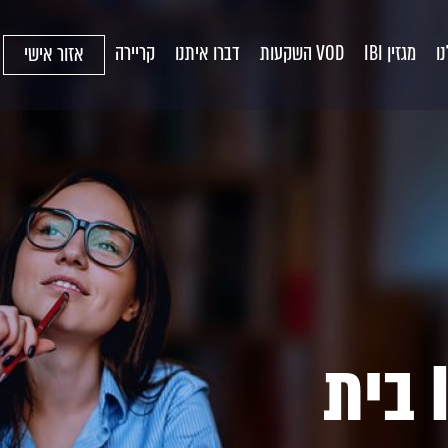
ו
מגזין IBI
VOD השקעות
דברו איתנו
קריירה
אזור אישי
הצטרפו ל-IBI בית